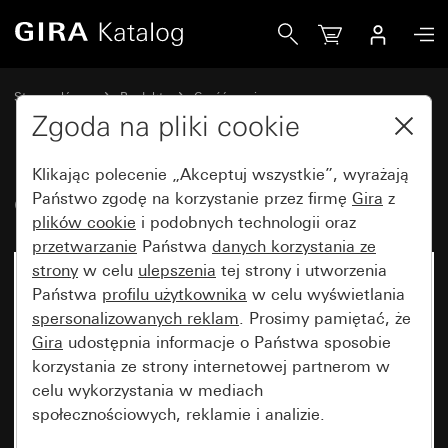
Gira Osłona do głośnik drzwiowy
Strona główna
Produkty
Część zamienna
Bryzgoszczelny podtynkowy IP44 Gira TX_44
System domofonowy
Zgoda na pliki cookie
Klikając polecenie „Akceptuj wszystkie”, wyrażają
Osłona do głośnik drzwiowy
Państwo zgodę na korzystanie przez firmę
Gira
z
plików cookie
i podobnych technologii oraz
przetwarzanie
Państwa
danych korzystania ze
strony
w celu
ulepszenia
tej strony i utworzenia
Państwa
profilu użytkownika
w celu wyświetlania
spersonalizowanych reklam
. Prosimy pamiętać, że
Gira
udostępnia informacje o Państwa sposobie
korzystania ze strony internetowej partnerom w
celu wykorzystania w mediach
społecznościowych, reklamie i analizie.