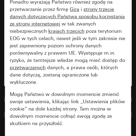
Ponadto wyrażają Państwo również zgodę na
przetwarzanie przez firmę
Gira
i
strony trzecie
danych dotyczących Państwa sposobu korzystania
ze strony internetowej
w tak zwanych
niebezpiecznych
krajach trzecich
poza terytorium
EOG w tych celach, nawet jeśli w tym zakresie nie
jest zapewniony poziom ochrony danych
porównywalny z prawem UE. Występuje m.in.
ryzyko, że tamtejsze władze mogą mieć dostęp do
przetwarzanych
danych, a prawa osób, których
dane dotyczą, zostaną ograniczone lub
wykluczone.
Mogą Państwo w dowolnym momencie zmienić
Do bazy danych multimedialnych
swoje ustawienia, klikając link „Ustawienia plików
cookie” na dole każdej strony. Tam można w
Porównaj artykuły
dowolnym momencie cofnąć swoją zgodę ze
skutkiem na przyszłość.