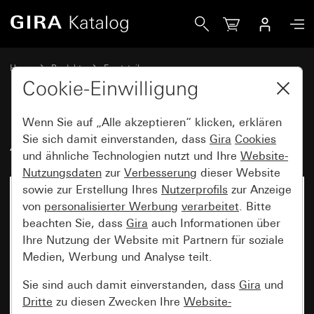
Gira Abdeckung für Türlautsprecher
Home
Produkte
Ersatzteile
Wassergeschützt Unterputz IP44 Gira TX_44
Türkommunikation
Cookie-Einwilligung
Wenn Sie auf „Alle akzeptieren“ klicken, erklären
Abdeckung für Türlautsprecher
Sie sich damit einverstanden, dass
Gira
Cookies
und ähnliche Technologien nutzt und Ihre
Website-
Nutzungsdaten
zur
Verbesserung
dieser Website
sowie zur Erstellung Ihres
Nutzerprofils
zur Anzeige
von
personalisierter Werbung
verarbeitet
. Bitte
beachten Sie, dass
Gira
auch Informationen über
Ihre Nutzung der Website mit Partnern für soziale
Medien, Werbung und Analyse teilt.
Sie sind auch damit einverstanden, dass
Gira
und
Dritte
zu diesen Zwecken Ihre
Website-