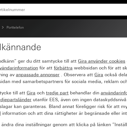
Porttelefon
dkännande
re
odkänn” ger du ditt samtycke till att
Gira använder
cookies
vändarinformation
för att
förbättra
webbsidan och för att s
sning av
anpassade annonser
. Observera att
Gira
också dela
idan med samarbetspartners för sociala media, reklam och
ycke till att
Gira
och
tredje part
behandlar din
användarinf
edjepartsländer
utanför EES, även om ingen dataskyddsnivå
agar kan garanteras. Bland annat föreligger risk för att m
d
information och att dina rättigheter är begränsade eller int
ändra dina inställningar genom att klicka på länken ”Instäl