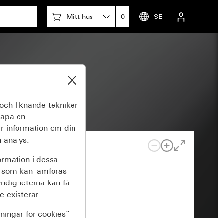
Mitt hus
0
SE
och liknande tekniker
kapa en
r information om din
 analys.
ormation
i dessa
 som kan jämföras
yndigheterna kan få
e existerar.
lningar för cookies”