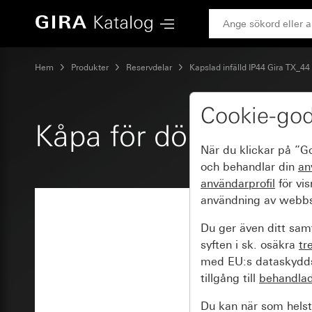
Gira Kåpa för dörrhögtalare
Hem
Produkter
Reservdelar
Kapslad infälld IP44 Gira TX_44
Cookie-go
Kåpa för dörrhögtala
När du klickar på ”G
och behandlar din
an
användarprofil
för vi
användning av webbs
Du ger även ditt samt
syften i sk. osäkra
tr
med EU:s dataskyddsl
tillgång till
behandla
Du kan när som helst 