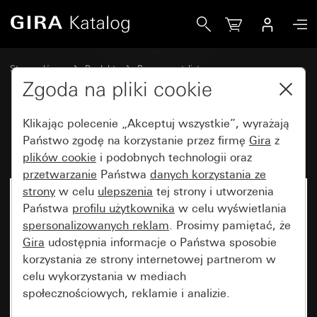
Gira Bramofon 1x TX_44
Strona główna
Produkty
Programy stylistyczne
Bryzgoszczelne Gira
Bryzgoszczelny podtynkowy IP44 Gira TX_44
Zgoda na pliki cookie
Klikając polecenie „Akceptuj wszystkie”, wyrażają
Bramofon 1x TX_44
Państwo zgodę na korzystanie przez firmę
Gira
z
plików cookie
i podobnych technologii oraz
przetwarzanie
Państwa
danych korzystania ze
strony
w celu
ulepszenia
tej strony i utworzenia
Państwa
profilu użytkownika
w celu wyświetlania
spersonalizowanych reklam
. Prosimy pamiętać, że
Gira
udostępnia informacje o Państwa sposobie
korzystania ze strony internetowej partnerom w
celu wykorzystania w mediach
społecznościowych, reklamie i analizie.