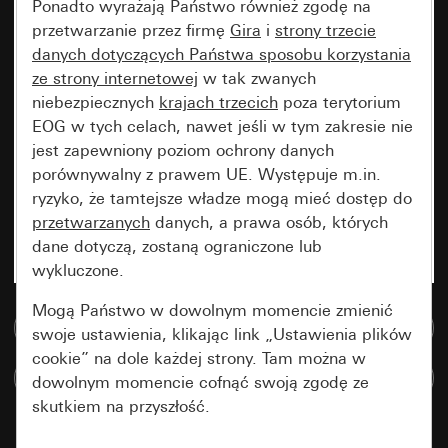
Ponadto wyrażają Państwo również zgodę na
przetwarzanie przez firmę
Gira
i
strony trzecie
danych dotyczących Państwa sposobu korzystania
ze strony internetowej
w tak zwanych
niebezpiecznych
krajach trzecich
poza terytorium
EOG w tych celach, nawet jeśli w tym zakresie nie
jest zapewniony poziom ochrony danych
porównywalny z prawem UE. Występuje m.in.
ryzyko, że tamtejsze władze mogą mieć dostęp do
przetwarzanych
danych, a prawa osób, których
dane dotyczą, zostaną ograniczone lub
wykluczone.
Mogą Państwo w dowolnym momencie zmienić
Do bazy danych multimedialnych
swoje ustawienia, klikając link „Ustawienia plików
cookie” na dole każdej strony. Tam można w
Porównaj artykuły
dowolnym momencie cofnąć swoją zgodę ze
skutkiem na przyszłość.