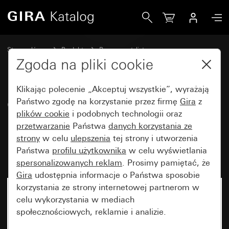
Gira Gniazdo wtyczkowe SCHUKO 16 A 250 V~ z polem op
Strona główna
Produkty
Programy stylistyczne
Bryzgoszczelne Gira
Gira bryzgoszczelny natynkowy IP66
Zgoda na pliki cookie
Klikając polecenie „Akceptuj wszystkie”, wyrażają
Gniazdo wtyczkowe SCHUKO
Państwo zgodę na korzystanie przez firmę
Gira
z
plików cookie
i podobnych technologii oraz
16 A 250 V~ z polem opisowym,
przetwarzanie
Państwa
danych korzystania ze
klapką ze złączem bagnetowym
strony
w celu
ulepszenia
tej strony i utworzenia
IP66
Państwa
profilu użytkownika
w celu wyświetlania
spersonalizowanych reklam
. Prosimy pamiętać, że
Gira
udostępnia informacje o Państwa sposobie
korzystania ze strony internetowej partnerom w
Artykuł już niedostępny
celu wykorzystania w mediach
społecznościowych, reklamie i analizie.