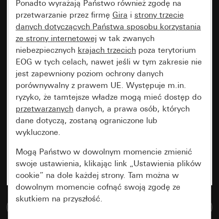
Ponadto wyrażają Państwo również zgodę na
przetwarzanie przez firmę
Gira
i
strony trzecie
danych dotyczących Państwa sposobu korzystania
ze strony internetowej
w tak zwanych
niebezpiecznych
krajach trzecich
poza terytorium
EOG w tych celach, nawet jeśli w tym zakresie nie
jest zapewniony poziom ochrony danych
porównywalny z prawem UE. Występuje m.in.
ryzyko, że tamtejsze władze mogą mieć dostęp do
przetwarzanych
danych, a prawa osób, których
dane dotyczą, zostaną ograniczone lub
wykluczone.
Mogą Państwo w dowolnym momencie zmienić
swoje ustawienia, klikając link „Ustawienia plików
cookie” na dole każdej strony. Tam można w
dowolnym momencie cofnąć swoją zgodę ze
skutkiem na przyszłość.
Do bazy danych multimedialnych