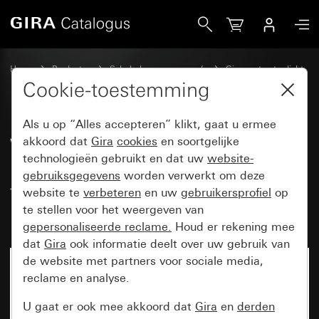
Gira Wandcontactdoos met randaarde 16 A 250 V~ met teks
Home
Producten
Schakelaarprogramma’s
Gira spatwaterdicht
Gira spatwaterdicht opbouw IP66
Cookie-toestemming
Als u op “Alles accepteren” klikt, gaat u ermee
Wandcontactdoos met
akkoord dat
Gira
cookies
en soortgelijke
technologieën gebruikt en dat uw
website-
randaarde 16 A 250 V~ met
gebruiksgegevens
worden verwerkt om deze
tekstkader, klapdeksel met
website te
verbeteren
en uw
gebruikersprofiel
op
bajonetsluiting IP66
te stellen voor het weergeven van
gepersonaliseerde reclame.
Houd er rekening mee
dat
Gira
ook informatie deelt over uw gebruik van
de website met partners voor sociale media,
Niet meer beschikbaar
reclame en analyse.
U gaat er ook mee akkoord dat
Gira
en
derden