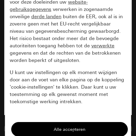
voor deze doeleinden uw
website-
gebruiksgegevens
verwerken in zogenaamde
onveilige
derde landen
buiten de EER, ook al is in
zoverre geen met het EU-recht vergelijkbaar
niveau van gegevensbescherming gewaarborgd.
Het risico bestaat onder meer dat de bevoegde
autoriteiten toegang hebben tot de
verwerkte
gegevens en dat de rechten van de betrokkenen
worden beperkt of uitgesloten.
U kunt uw instellingen op elk moment wijzigen
door aan de voet van elke pagina op de koppeling
'cookie-instellingen' te klikken. Daar kunt u uw
toestemming op elk gewenst moment met
toekomstige werking intrekken.
Essentieel
Naar de mediadatabase
Alle cookies die wij nodig hebben om de
pagina te kunnen weergeven.