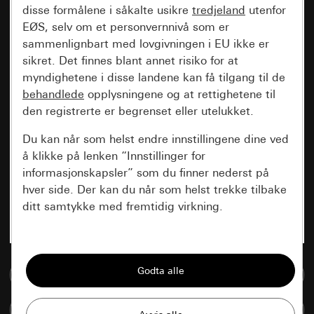
disse formålene i såkalte usikre
tredjeland
utenfor
EØS, selv om et personvernnivå som er
sammenlignbart med lovgivningen i EU ikke er
sikret. Det finnes blant annet risiko for at
myndighetene i disse landene kan få tilgang til de
behandlede
opplysningene og at rettighetene til
den registrerte er begrenset eller utelukket.
Du kan når som helst endre innstillingene dine ved
å klikke på lenken “Innstillinger for
informasjonskapsler” som du finner nederst på
hver side. Der kan du når som helst trekke tilbake
ditt samtykke med fremtidig virkning.
Vesentlige
Alle informasjonskapslene vi trenger for å
Til mediadatabase
kunne vise deg siden.
Sammenlign artikkel