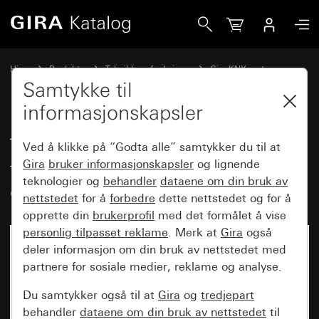
Gira Tastsensor 4.55 Komfort enkel for Gira One og KNX m
Hjem
Produkter
Teknikk og funksjoner
Gira KNX system
Gira betjeningsenheter for KNX
Samtykke til
informasjonskapsler
Tastsensor 4.55 Komfort enkel
Ved å klikke på “Godta alle” samtykker du til at
for Gira One og KNX med
Gira
bruker informasjonskapsler
og lignende
teknologier og
behandler
dataene om din bruk av
oppstartsvippe
nettstedet
for å
forbedre
dette nettstedet og for å
opprette din
brukerprofil
med det formålet å vise
personlig tilpasset reklame
. Merk at
Gira
også
deler informasjon om din bruk av nettstedet med
partnere for sosiale medier, reklame og analyse.
Du samtykker også til at
Gira
og
tredjepart
behandler
dataene om din bruk av nettstedet
til