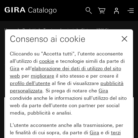
Gira Sensore tattile 4.55 Komfort 1 modulo per Gira One e K
Home
Prodotti
Tecnica e funzioni
Sistema KNX Gira
Dispositivi di comando Gira per KNX
Consenso ai cookie
Cliccando su "Accetta tutti", l'utente acconsente
Sensore tattile 4.55 Komfort 1
all'utilizzo di
cookie
e tecnologie simili da parte di
Gira
e all'
elaborazione dei
dati di utilizzo del sito
modulo per Gira One e KNX con
web
per
migliorare
il sito stesso e per creare il
bilanciere di messa in servizio
profilo dell'utente
al fine di visualizzare
pubblicità
personalizzata
. Si prega di notare che
Gira
condivide anche le informazioni sull'utilizzo del sito
web da parte dell'utente con partner per social
media, pubblicità e analisi.
L'utente acconsente anche alla trasmissione, per
le finalità di cui sopra, da parte di
Gira
e di
terzi