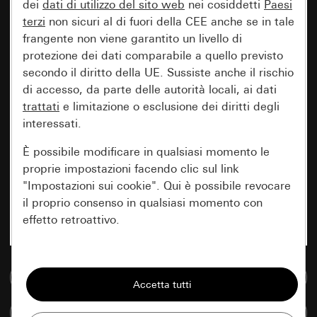
dei
dati di utilizzo del sito web
nei cosiddetti
Paesi
terzi
non sicuri al di fuori della CEE anche se in tale
frangente non viene garantito un livello di
protezione dei dati comparabile a quello previsto
secondo il diritto della UE. Sussiste anche il rischio
di accesso, da parte delle autorità locali, ai dati
trattati
e limitazione o esclusione dei diritti degli
interessati.
È possibile modificare in qualsiasi momento le
proprie impostazioni facendo clic sul link
"Impostazioni sui cookie". Qui è possibile revocare
il proprio consenso in qualsiasi momento con
effetto retroattivo.
Essenziali
Vai alla banca dati multimediale
Tutti i cookie necessari per poter mostrare la
pagina.
Confronta articoli