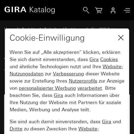
Gira Tastsensor 4.55 Komfort 1fach für Gira One und KNX 
Home
Produkte
Technik und Funktionen
Gira KNX System
Gira Bediengeräte für KNX
Cookie-Einwilligung
Wenn Sie auf „Alle akzeptieren“ klicken, erklären
Tastsensor 4.55 Komfort 1fach
Sie sich damit einverstanden, dass
Gira
Cookies
und ähnliche Technologien nutzt und Ihre
Website-
für Gira One und KNX mit
Nutzungsdaten
zur
Verbesserung
dieser Website
Inbetriebnahme-Wippe
sowie zur Erstellung Ihres
Nutzerprofils
zur Anzeige
von
personalisierter Werbung
verarbeitet
. Bitte
beachten Sie, dass
Gira
auch Informationen über
Ihre Nutzung der Website mit Partnern für soziale
Medien, Werbung und Analyse teilt.
Sie sind auch damit einverstanden, dass
Gira
und
Dritte
zu diesen Zwecken Ihre
Website-