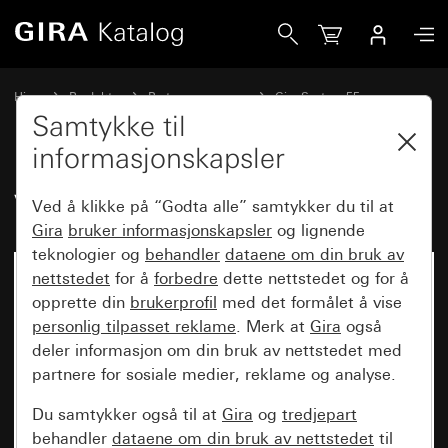
Gira Vippe med symbol Dørklokke
Hjem
Produkter
Bryterprogrammer
Gira System 55
Kobling og trykking
Samtykke til
informasjonskapsler
Vippe med symbol Dørklokke
Ved å klikke på “Godta alle” samtykker du til at
Gira
bruker informasjonskapsler
og lignende
teknologier og
behandler
dataene om din bruk av
nettstedet
for å
forbedre
dette nettstedet og for å
opprette din
brukerprofil
med det formålet å vise
personlig tilpasset reklame
. Merk at
Gira
også
deler informasjon om din bruk av nettstedet med
partnere for sosiale medier, reklame og analyse.
Du samtykker også til at
Gira
og
tredjepart
behandler
dataene om din bruk av nettstedet
til