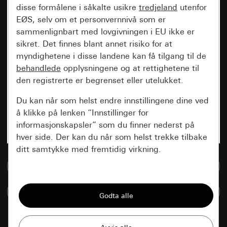
disse formålene i såkalte usikre
tredjeland
utenfor
EØS, selv om et personvernnivå som er
sammenlignbart med lovgivningen i EU ikke er
sikret. Det finnes blant annet risiko for at
myndighetene i disse landene kan få tilgang til de
behandlede
opplysningene og at rettighetene til
den registrerte er begrenset eller utelukket.
Du kan når som helst endre innstillingene dine ved
å klikke på lenken “Innstillinger for
informasjonskapsler” som du finner nederst på
hver side. Der kan du når som helst trekke tilbake
ditt samtykke med fremtidig virkning.
Til mediadatabase
Vesentlige
Sammenlign artikkel
Alle informasjonskapslene vi trenger for å
kunne vise deg siden.