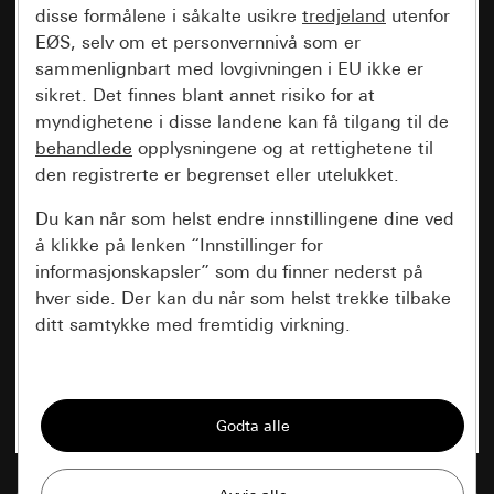
disse formålene i såkalte usikre
tredjeland
utenfor
EØS, selv om et personvernnivå som er
sammenlignbart med lovgivningen i EU ikke er
sikret. Det finnes blant annet risiko for at
myndighetene i disse landene kan få tilgang til de
behandlede
opplysningene og at rettighetene til
den registrerte er begrenset eller utelukket.
Du kan når som helst endre innstillingene dine ved
å klikke på lenken “Innstillinger for
informasjonskapsler” som du finner nederst på
hver side. Der kan du når som helst trekke tilbake
ditt samtykke med fremtidig virkning.
Vesentlige
Alle informasjonskapslene vi trenger for å
kunne vise deg siden.