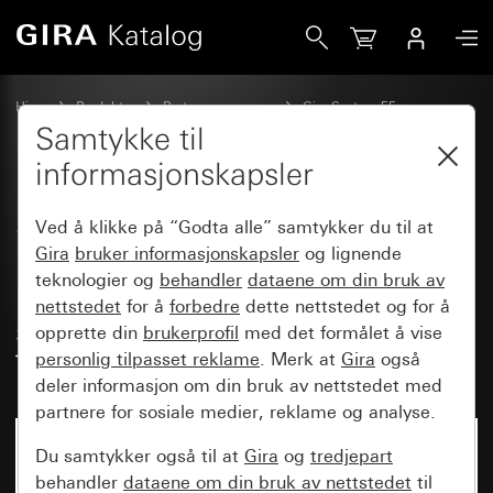
Gira SCHUKO-stikkontakt 16 A 250 V med økt berøingsbesky
Hjem
Produkter
Bryterprogrammer
Gira System 55
Stikkontakter
Samtykke til
informasjonskapsler
SCHUKO-stikkontakt 16 A 250 V
Ved å klikke på “Godta alle” samtykker du til at
med økt berøingsbeskyttelse
Gira
bruker informasjonskapsler
og lignende
teknologier og
behandler
dataene om din bruk av
(Safety Plus) og USB-
nettstedet
for å
forbedre
dette nettstedet og for å
spenningsforsyning dobbel
opprette din
brukerprofil
med det formålet å vise
Type A / type C
personlig tilpasset reklame
. Merk at
Gira
også
deler informasjon om din bruk av nettstedet med
partnere for sosiale medier, reklame og analyse.
Ikke lenger tilgjengelig
Du samtykker også til at
Gira
og
tredjepart
behandler
dataene om din bruk av nettstedet
til