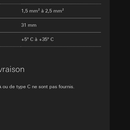
int a du RGPD
 des tâches
, site web visité,
1,5 mm² à 2,5 mm²
ic, localisation
31 mm
lles, consultez
+5° C à +35° C
int a du RGPD
 à demander au
vraison
a du RGPD
 à demander au
 ou de type C ne sont pas fournis.
a du RGPD
e web, mouvements de
 ces informations
 mouvements de