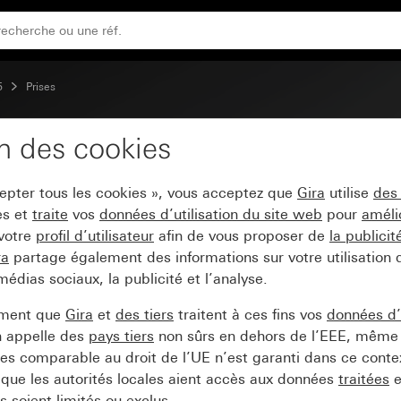
ntre les contacts accidentels (Safety Plus) et alimentatio
5
Prises
on des cookies
50 V~ avec protection r
cepter tous les cookies », vous acceptez que
Gira
utilise
des
 (Safety Plus) et alimen
es et
traite
vos
données d’utilisation du site web
pour
améli
 votre
profil d’utilisateur
afin de vous proposer de
la publici
ra
partage également des informations sur votre utilisation
médias sociaux, la publicité et l’analyse.
ement que
Gira
et
des tiers
traitent à ces fins vos
données d’u
n appelle des
pays tiers
non sûrs en dehors de l’EEE, même 
s comparable au droit de l’UE n’est garanti dans ce context
que les autorités locales aient accès aux données
traitées
e
 soient limités ou exclus.