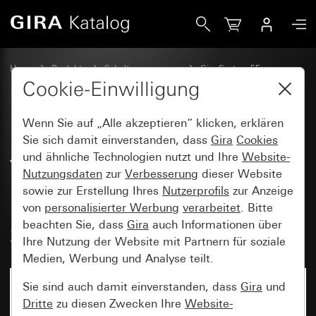
Gira SCHUKO-Steckdose 16 A 250 V~ mit erhöhtem Berührun
Home
Produkte
Schalterprogramme
Gira System 55
Steckdosen
Cookie-Einwilligung
Wenn Sie auf „Alle akzeptieren“ klicken, erklären
SCHUKO-Steckdose 16 A 250
Sie sich damit einverstanden, dass
Gira
Cookies
und ähnliche Technologien nutzt und Ihre
Website-
V~ mit erhöhtem
Nutzungsdaten
zur
Verbesserung
dieser Website
Berührungsschutz (Safety Plus)
sowie zur Erstellung Ihres
Nutzerprofils
zur Anzeige
und USB-Spannungsversorgung
von
personalisierter Werbung
verarbeitet
. Bitte
beachten Sie, dass
Gira
auch Informationen über
2fach Typ A / Typ C
Ihre Nutzung der Website mit Partnern für soziale
Medien, Werbung und Analyse teilt.
Sie sind auch damit einverstanden, dass
Gira
und
Dritte
zu diesen Zwecken Ihre
Website-