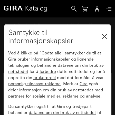
Gira Innsats USB-spenningsforsyning dobbel Type A / type 
Hjem
Produkter
Bryterprogrammer
Gira System 55
USB-stikkontakter
Samtykke til
informasjonskapsler
Innsats USB-spenningsforsyning
Ved å klikke på “Godta alle” samtykker du til at
dobbel Type A / type C
Gira
bruker informasjonskapsler
og lignende
teknologier og
behandler
dataene om din bruk av
nettstedet
for å
forbedre
dette nettstedet og for å
opprette din
brukerprofil
med det formålet å vise
Ikke lenger tilgjengelig
personlig tilpasset reklame
. Merk at
Gira
også
deler informasjon om din bruk av nettstedet med
partnere for sosiale medier, reklame og analyse.
Du samtykker også til at
Gira
og
tredjepart
behandler
dataene om din bruk av nettstedet
til