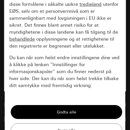
disse formålene i såkalte usikre
tredjeland
utenfor
EØS, selv om et personvernnivå som er
sammenlignbart med lovgivningen i EU ikke er
sikret. Det finnes blant annet risiko for at
myndighetene i disse landene kan få tilgang til de
behandlede
opplysningene og at rettighetene til
den registrerte er begrenset eller utelukket.
Du kan når som helst endre innstillingene dine ved
å klikke på lenken “Innstillinger for
informasjonskapsler” som du finner nederst på
hver side. Der kan du når som helst trekke tilbake
ditt samtykke med fremtidig virkning.
Vesentlige
Til mediadatabase
Alle informasjonskapslene vi trenger for å
kunne vise deg siden.
Sammenlign artikkel