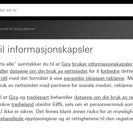
esett for bussystemer
il informasjonskapsler
ivbar System 55
ta alle” samtykker du til at
Gira
bruker informasjonskapsler
dler
dataene om din bruk av nettstedet
for å
forbedre
dette
ofil
med det formålet å vise
personlig tilpasset reklame
. M
ruk av nettstedet med partnere for sosiale medier, reklame
l at
Gira
og
tredjepart
behandler
dataene om din bruk av n
sikre
tredjeland
utenfor EØS, selv om et personvernnivå so
 ikke er sikret. Det finnes blant annet risiko for at myndig
ehandlede
opplysningene og at rettighetene til den registre