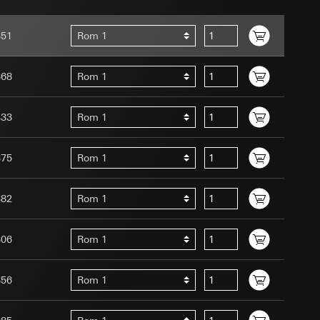
ernforordningen
mmunikasjon og
351
Rom 1
ernforordningen
368
Rom 1
433
Rom 1
375
Rom 1
Assistant-
 menneske eller et
ed en person
382
Rom 1
suler, kopi kan
edet, musbevegelser
av a i
ttstedet,
306
Rom 1
ettstedet,
856
Rom 1
mmunikasjon og
an Giras