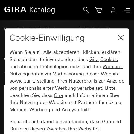
Gira Wippenset 1fach beschreibbar System 55
Home
Produkte
Schalterprogramme
Gira System 55
Wippensets für Bussysteme
Cookie-Einwilligung
Wenn Sie auf „Alle akzeptieren“ klicken, erklären
Wippenset 1fach beschreibbar
Sie sich damit einverstanden, dass
Gira
Cookies
und ähnliche Technologien nutzt und Ihre
Website-
System 55
Nutzungsdaten
zur
Verbesserung
dieser Website
sowie zur Erstellung Ihres
Nutzerprofils
zur Anzeige
von
personalisierter Werbung
verarbeitet
. Bitte
beachten Sie, dass
Gira
auch Informationen über
Ihre Nutzung der Website mit Partnern für soziale
Medien, Werbung und Analyse teilt.
Sie sind auch damit einverstanden, dass
Gira
und
Dritte
zu diesen Zwecken Ihre
Website-