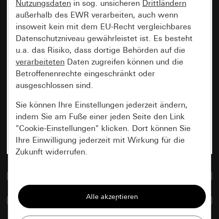
Nutzungsdaten
in sog. unsicheren
Drittländern
außerhalb des EWR verarbeiten, auch wenn
insoweit kein mit dem EU-Recht vergleichbares
Datenschutzniveau gewährleistet ist. Es besteht
u.a. das Risiko, dass dortige Behörden auf die
verarbeiteten
Daten zugreifen können und die
Betroffenenrechte eingeschränkt oder
ausgeschlossen sind.
Sie können Ihre Einstellungen jederzeit ändern,
indem Sie am Fuße einer jeden Seite den Link
"Cookie-Einstellungen" klicken. Dort können Sie
Ihre Einwilligung jederzeit mit Wirkung für die
Zukunft widerrufen.
Zur Mediadatenbank
Essenziell
Alle Cookies, die wir benötigen um Ihnen die
Artikel vergleichen
Seite anzeigen zu können.