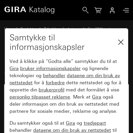
Gira Dimmeaktuator dobbel for KNX 2 x 300 W/VA
Hjem
Produkter
Teknikk og funksjoner
Gira KNX system
Gira systemapparater, aktuatorer,sensorer, tilbehør for KNX
Samtykke til
informasjonskapsler
Dimmeaktuator dobbel for KNX
Ved å klikke på “Godta alle” samtykker du til at
2 x 300 W/VA
Gira
bruker informasjonskapsler
og lignende
teknologier og
behandler
dataene om din bruk av
nettstedet
for å
forbedre
dette nettstedet og for å
opprette din
brukerprofil
med det formålet å vise
personlig tilpasset reklame
. Merk at
Gira
også
deler informasjon om din bruk av nettstedet med
partnere for sosiale medier, reklame og analyse.
Du samtykker også til at
Gira
og
tredjepart
behandler
dataene om din bruk av nettstedet
til