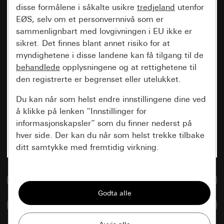
disse formålene i såkalte usikre
tredjeland
utenfor
EØS, selv om et personvernnivå som er
sammenlignbart med lovgivningen i EU ikke er
sikret. Det finnes blant annet risiko for at
myndighetene i disse landene kan få tilgang til de
behandlede
opplysningene og at rettighetene til
den registrerte er begrenset eller utelukket.
Du kan når som helst endre innstillingene dine ved
å klikke på lenken “Innstillinger for
informasjonskapsler” som du finner nederst på
hver side. Der kan du når som helst trekke tilbake
ditt samtykke med fremtidig virkning.
Vesentlige
Til mediadatabase
Alle informasjonskapslene vi trenger for å
kunne vise deg siden.
Sammenlign artikkel