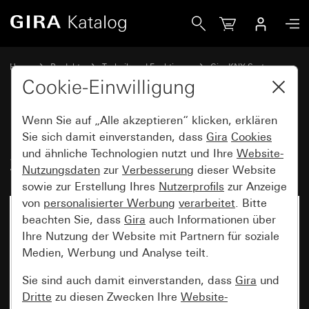
Gira Dimmaktor 2fach für KNX 2 x 300 W/VA
Home
Produkte
Technik und Funktionen
Gira KNX System
Gira Systemgeräte, Aktoren, Sensoren, Zubehör für KNX
Cookie-Einwilligung
Wenn Sie auf „Alle akzeptieren“ klicken, erklären
Dimmaktor 2fach für KNX
Sie sich damit einverstanden, dass
Gira
Cookies
und ähnliche Technologien nutzt und Ihre
Website-
2 x 300 W/VA
Nutzungsdaten
zur
Verbesserung
dieser Website
sowie zur Erstellung Ihres
Nutzerprofils
zur Anzeige
von
personalisierter Werbung
verarbeitet
. Bitte
beachten Sie, dass
Gira
auch Informationen über
Ihre Nutzung der Website mit Partnern für soziale
Medien, Werbung und Analyse teilt.
Sie sind auch damit einverstanden, dass
Gira
und
Dritte
zu diesen Zwecken Ihre
Website-