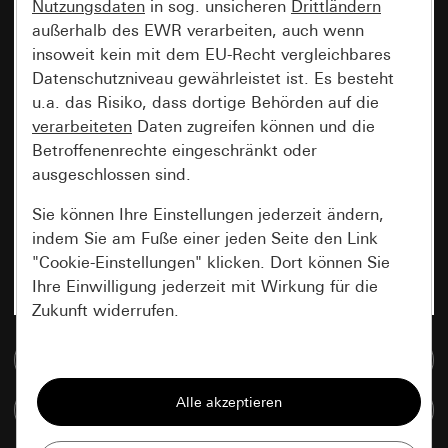
Nutzungsdaten
in sog. unsicheren
Drittländern
außerhalb des EWR verarbeiten, auch wenn
insoweit kein mit dem EU-Recht vergleichbares
Datenschutzniveau gewährleistet ist. Es besteht
u.a. das Risiko, dass dortige Behörden auf die
verarbeiteten
Daten zugreifen können und die
Betroffenenrechte eingeschränkt oder
ausgeschlossen sind.
Sie können Ihre Einstellungen jederzeit ändern,
indem Sie am Fuße einer jeden Seite den Link
"Cookie-Einstellungen" klicken. Dort können Sie
Ihre Einwilligung jederzeit mit Wirkung für die
Zukunft widerrufen.
Zur Mediadatenbank
Essenziell
Alle Cookies, die wir benötigen um Ihnen die
Artikel vergleichen
Seite anzeigen zu können.