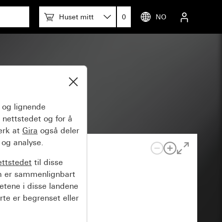
Huset mitt
0
NO
og lignende
 nettstedet og for å
erk at
Gira
også deler
 og analyse.
ettstedet
til disse
m er sammenlignbart
hetene i disse landene
rte er begrenset eller