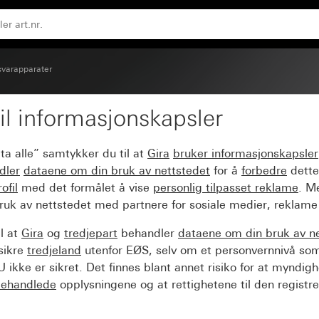
svarapparater
il informasjonskapsler
LAN
ta alle” samtykker du til at
Gira
bruker informasjonskapsler
dler
dataene om din bruk av nettstedet
for å
forbedre
dette
ofil
med det formålet å vise
personlig tilpasset reklame
. M
ruk av nettstedet med partnere for sosiale medier, reklame
l at
Gira
og
tredjepart
behandler
dataene om din bruk av n
sikre
tredjeland
utenfor EØS, selv om et personvernnivå so
 ikke er sikret. Det finnes blant annet risiko for at myndig
ehandlede
opplysningene og at rettighetene til den registre