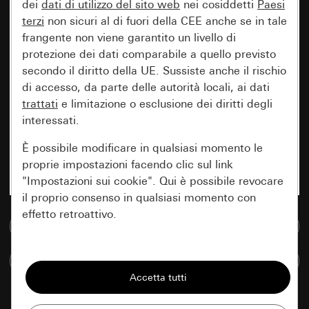
dei
dati di utilizzo del sito web
nei cosiddetti
Paesi
terzi
non sicuri al di fuori della CEE anche se in tale
frangente non viene garantito un livello di
protezione dei dati comparabile a quello previsto
secondo il diritto della UE. Sussiste anche il rischio
di accesso, da parte delle autorità locali, ai dati
trattati
e limitazione o esclusione dei diritti degli
interessati.
È possibile modificare in qualsiasi momento le
proprie impostazioni facendo clic sul link
"Impostazioni sui cookie". Qui è possibile revocare
il proprio consenso in qualsiasi momento con
effetto retroattivo.
Vai alla banca dati multimediale
Essenziali
Confronta articoli
Tutti i cookie necessari per poter mostrare la
pagina.