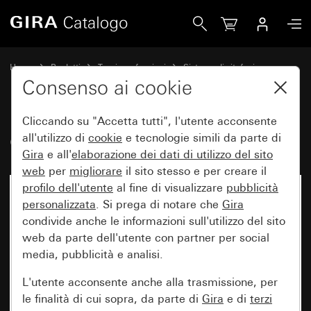
Gira Gira G1 XS senza WLAN
Home
Prodotti
Tecnica e funzioni
Sistema di citofonia
Citofoni interni Gira
Consenso ai cookie
Cliccando su "Accetta tutti", l'utente acconsente
Gira G1 XS senza WLAN
all'utilizzo di
cookie
e tecnologie simili da parte di
Gira
e all'
elaborazione dei
dati di utilizzo del sito
web
per
migliorare
il sito stesso e per creare il
profilo dell'utente
al fine di visualizzare
pubblicità
personalizzata
. Si prega di notare che
Gira
condivide anche le informazioni sull'utilizzo del sito
web da parte dell'utente con partner per social
media, pubblicità e analisi.
L'utente acconsente anche alla trasmissione, per
le finalità di cui sopra, da parte di
Gira
e di
terzi