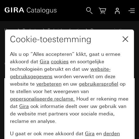
Gira Gira G1 XS zonder WLAN
Home
Producten
Techniek en functies
Deurcommunicatie
Gira huisstations
Cookie-toestemming
Als u op “Alles accepteren” klikt, gaat u ermee
Gira G1 XS zonder WLAN
akkoord dat
Gira
cookies
en soortgelijke
technologieën gebruikt en dat uw
website-
gebruiksgegevens
worden verwerkt om deze
website te
verbeteren
en uw
gebruikersprofiel
op
te stellen voor het weergeven van
gepersonaliseerde reclame.
Houd er rekening mee
dat
Gira
ook informatie deelt over uw gebruik van
de website met partners voor sociale media,
reclame en analyse.
U gaat er ook mee akkoord dat
Gira
en
derden