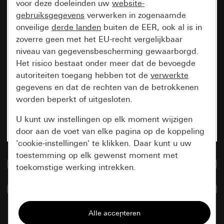
voor deze doeleinden uw
website-
gebruiksgegevens
verwerken in zogenaamde
onveilige
derde landen
buiten de EER, ook al is in
zoverre geen met het EU-recht vergelijkbaar
niveau van gegevensbescherming gewaarborgd.
Het risico bestaat onder meer dat de bevoegde
autoriteiten toegang hebben tot de
verwerkte
gegevens en dat de rechten van de betrokkenen
worden beperkt of uitgesloten.
U kunt uw instellingen op elk moment wijzigen
door aan de voet van elke pagina op de koppeling
'cookie-instellingen' te klikken. Daar kunt u uw
toestemming op elk gewenst moment met
Naar de mediadatabase
toekomstige werking intrekken.
Artikelen verglijken
Essentieel
Alle cookies die wij nodig hebben om de
pagina te kunnen weergeven.