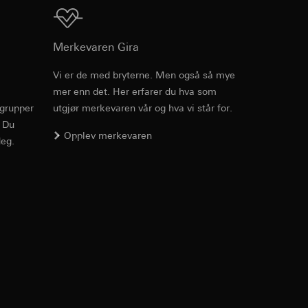
v effekten av
ato og klokkeslett
Nedlasting
mmunikasjon og
Merkevaren Gira
ernforordningen
Vi er de med bryterne. Men også så mye
mmunikasjon og
mer enn det. Her erfarer du hva som
Art.nr. 2091 00
ernforordningen
rgrupper
utgjør merkevaren vår og hva vi står for.
. Du
PDF
, 1.23 MB
Opplev merkevaren
eg.
Nedlasting
suler, kopi kan
suler, kopi kan
av a i
av a i
Art.nr. 2073 05

2073 12

2091 00

2246 00