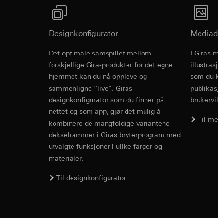
Formål med behandl
Kategorier for pers
Artikkel 6, avsni
kampanjer
Rettslig grunnlag og
Forsvar av beret
Kategorier for pers
Bruk av tjeneste
Mottaker:
Interne 
for besøket, enhets
Designkonfigurator
Mediad
telemedier)
Overføring til tredj
Rettslig grunnlag og
Senere behandlin
Informasjonskapsel
Det optimale samspillet mellom
I Giras 
Bruk av tjeneste
Gira G1 tem
Mottaker:
telemedier)
forskjellige Gira-produkter for det egne
illustra
Interne avdeling
Senere behandlin
hjemmet kan du nå oppleve og
som du k
Google Ireland L
sammenligne “live”. Giras
publikas
Mottaker:
Bruksanvisning.
For informasjon
designkonfigurator som du finner på
brukervil
Interne avdeling
https://business.
nettet og som app, gjør det mulig å
Pinterest, Inc. (
Overføring til tredj
Til m
kombinere de mangfoldige variantene
Overføring til tredj
Tredjeland: USA
dekselrammer i Giras bryterprogram med
Tredjeland: USA
Avgjørelse om ti
utvalgte funksjoner i ulike farger og
Avgjørelse om ti
bestilles ved hen
materialer.
bestilles ved hen
personvernforor
personvernforor
Informasjonskapsel
Gira G1 XS
Til designkonfigurator
Informasjonskapsel
Vimeo
LinkedIn Ins
EC Declaration of
Formål med behandl