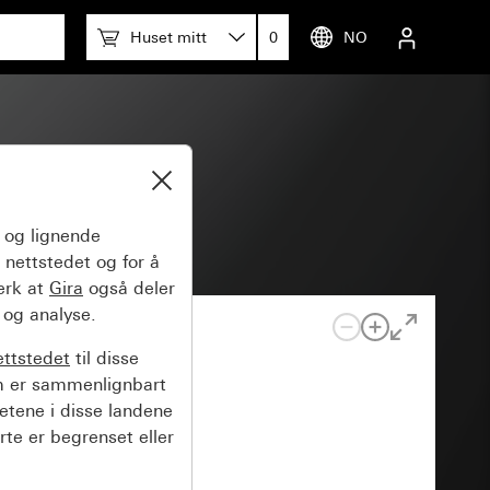
Huset mitt
0
NO
og lignende
 nettstedet og for å
erk at
Gira
også deler
 og analyse.
ettstedet
til disse
m er sammenlignbart
hetene i disse landene
rte er begrenset eller