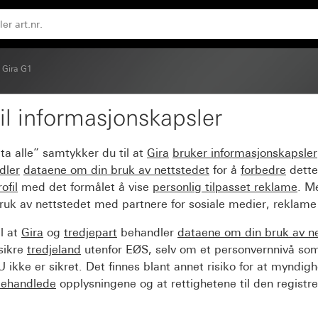
Gira G1
il informasjonskapsler
l for Gira G1 XS
ta alle” samtykker du til at
Gira
bruker informasjonskapsler
dler
dataene om din bruk av nettstedet
for å
forbedre
dette
ofil
med det formålet å vise
personlig tilpasset reklame
. M
ruk av nettstedet med partnere for sosiale medier, reklame
l at
Gira
og
tredjepart
behandler
dataene om din bruk av n
sikre
tredjeland
utenfor EØS, selv om et personvernnivå so
 ikke er sikret. Det finnes blant annet risiko for at myndig
ehandlede
opplysningene og at rettighetene til den registre