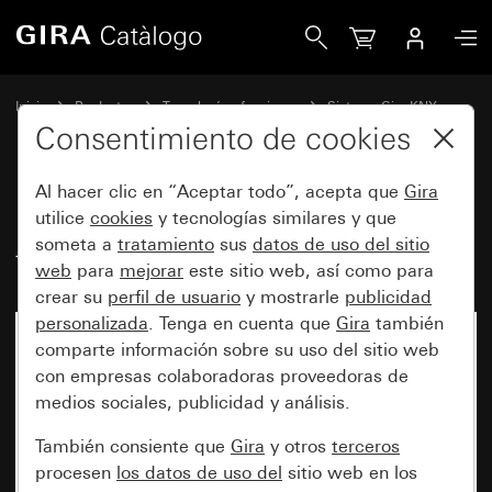
Gira Módulo de sonda de temperatura para Gira G1 XS
Inicio
Productos
Tecnología y funciones
Sistema Gira KNX
Gira G1
Consentimiento de cookies
Al hacer clic en “Aceptar todo”, acepta que
Gira
Módulo de sonda de
utilice
cookies
y tecnologías similares y que
someta a
tratamiento
sus
datos de uso del sitio
temperatura para Gira G1 XS
web
para
mejorar
este sitio web, así como para
crear su
perfil de usuario
y mostrarle
publicidad
personalizada
. Tenga en cuenta que
Gira
también
comparte información sobre su uso del sitio web
con empresas colaboradoras proveedoras de
medios sociales, publicidad y análisis.
También consiente que
Gira
y otros
terceros
procesen
los datos de uso del
sitio web en los