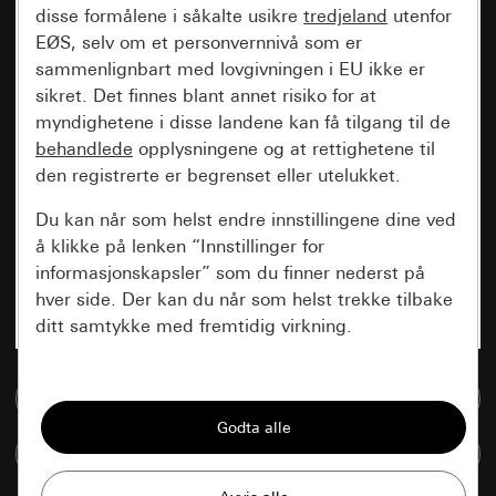
disse formålene i såkalte usikre
tredjeland
utenfor
EØS, selv om et personvernnivå som er
sammenlignbart med lovgivningen i EU ikke er
sikret. Det finnes blant annet risiko for at
myndighetene i disse landene kan få tilgang til de
behandlede
opplysningene og at rettighetene til
den registrerte er begrenset eller utelukket.
Du kan når som helst endre innstillingene dine ved
å klikke på lenken “Innstillinger for
informasjonskapsler” som du finner nederst på
hver side. Der kan du når som helst trekke tilbake
ditt samtykke med fremtidig virkning.
Vesentlige
Til mediadatabase
Alle informasjonskapslene vi trenger for å
kunne vise deg siden.
Sammenlign artikkel