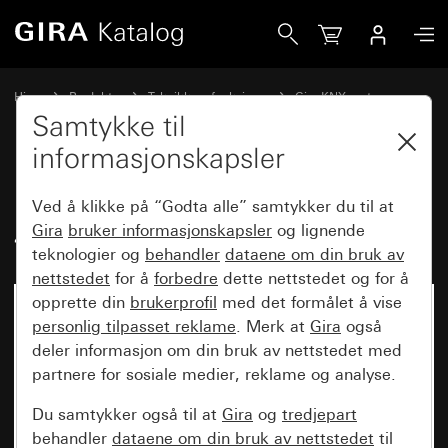
Gira Universal-trykknappgrensesnitt 4-dobbelt for KNX
Hjem
Produkter
Teknikk og funksjoner
Gira KNX system
Gira betjeningsenheter for KNX
Samtykke til
informasjonskapsler
Universal-trykknappgrensesnitt
Ved å klikke på “Godta alle” samtykker du til at
4-dobbelt for KNX
Gira
bruker informasjonskapsler
og lignende
teknologier og
behandler
dataene om din bruk av
nettstedet
for å
forbedre
dette nettstedet og for å
opprette din
brukerprofil
med det formålet å vise
Ikke lenger tilgjengelig
personlig tilpasset reklame
. Merk at
Gira
også
deler informasjon om din bruk av nettstedet med
partnere for sosiale medier, reklame og analyse.
Du samtykker også til at
Gira
og
tredjepart
behandler
dataene om din bruk av nettstedet
til