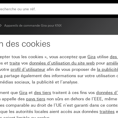
Appareils de commande Gira pour KNX
on des cookies
e de bouton-poussoir 4x
cepter tous les cookies », vous acceptez que
Gira
utilise
des
es et
traite
vos
données d’utilisation du site web
pour
améli
 votre
profil d’utilisateur
afin de vous proposer de
la publici
ra
partage également des informations sur votre utilisation
médias sociaux, la publicité et l’analyse.
ement que
Gira
et
des tiers
traitent à ces fins vos
données d’u
n appelle des
pays tiers
non sûrs en dehors de l’EEE, même 
s comparable au droit de l’UE n’est garanti dans ce context
que les autorités locales aient accès aux données
traitées
e
 soient limités ou exclus.