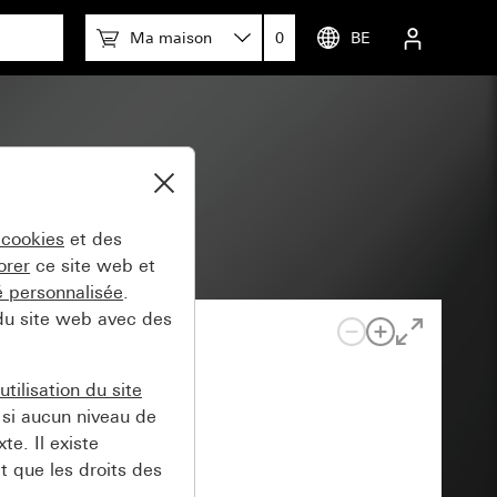
Ma maison
0
BE
 pour KNX
 cookies
et des
orer
ce site web et
té personnalisée
.
 du site web avec des
tilisation du site
si aucun niveau de
e. Il existe
t que les droits des