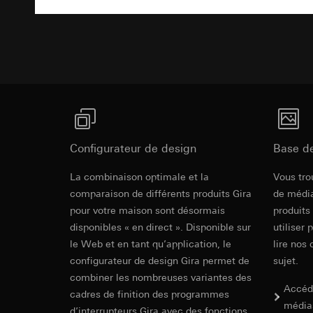
Texte d'appe
campagnes
Traitement ultér
Destinataire:
Servi
Catégories de donn
Transfert vers un pa
date et heure de la 
Destinataire:
géographique
Durée de vie du coo
Services interne
Base juridique et, l
Google Ireland L
Utilisation du se
Pour obtenir des
https://business.
Traitement ultér
Transfert vers un pa
Destinataire:
Pays tiers : USA
Services interne
Configurateur de design
Base d
Décision d’adéqu
Pinterest, Inc. (
contact du point
Revit Fichie
Transfert vers un pa
La combinaison optimale et la
Vous tro
Durée de vie du coo
Pays tiers : USA
modeling)
comparaison de différents produits Gira
de média
Décision d’adéqu
pour votre maison sont désormais
produits
Vimeo
contact du point
disponibles « en direct ». Disponible sur
utiliser 
Durée de vie du coo
Finalités du traite
le Web et en tant qu’application, le
lire nos 
Catégories de donn
configurateur de design Gira permet de
sujet.
Balise Linke
Site clients pri
combiner les nombreuses variantes des
souris effectués 
Accéd
Finalités du traite
cadres de finition des programmes
Site clients pro
média
pour la diffusion d
d’interrupteurs Gira avec des fonctions