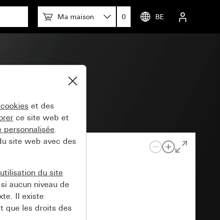
Ma maison
0
BE
 cookies
et des
orer
ce site web et
té personnalisée
.
 du site web avec des
tilisation du site
si aucun niveau de
e. Il existe
t que les droits des