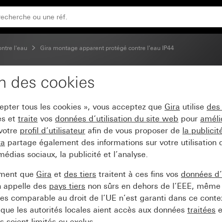
ontre l'eau
Gira montage apparent protégé contre l'eau IP44
on des cookies
cepter tous les cookies », vous acceptez que
Gira
utilise
des
es et
traite
vos
données d’utilisation du site web
pour
améli
 votre
profil d’utilisateur
afin de vous proposer de
la publici
ra
partage également des informations sur votre utilisation
médias sociaux, la publicité et l’analyse.
ement que
Gira
et
des tiers
traitent à ces fins vos
données d’u
n appelle des
pays tiers
non sûrs en dehors de l’EEE, même 
s comparable au droit de l’UE n’est garanti dans ce context
que les autorités locales aient accès aux données
traitées
e
 soient limités ou exclus.