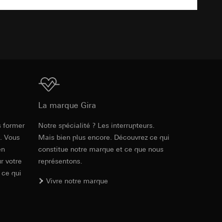
int a du RGPD
TXT
 des tâches
, site web visité,
ic, localisation
lles, consultez
int a du RGPD
Téléchargement
La marque Gira
 à demander au
a du RGPD
s former
Notre spécialité ? Les interrupteurs.
Réf. 007030
e. Vous
Mais bien plus encore. Découvrez ce qui
 à demander au
en
constitue notre marque et ce que nous
RFA
, 788 KB
a du RGPD
r votre
représentons.
 ce qui
Vivre notre marque
e web, mouvements de
Téléchargement
 ces informations
 mouvements de