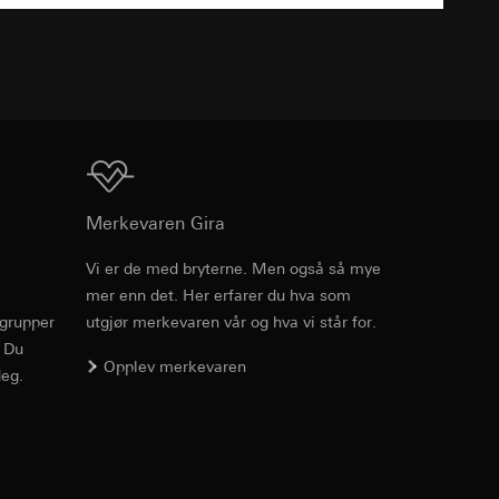
v effekten av
TXT
ato og klokkeslett
mmunikasjon og
ernforordningen
mmunikasjon og
ernforordningen
Nedlasting
Merkevaren Gira
Vi er de med bryterne. Men også så mye
mer enn det. Her erfarer du hva som
Art.nr. 0102 00

rgrupper
utgjør merkevaren vår og hva vi står for.
suler, kopi kan
0102 005

suler, kopi kan
av a i
0102 009

. Du
av a i
Opplev merkevaren
0102 01

eg.
0102 03

0102 10

0102 11

0102 12

0102 13
