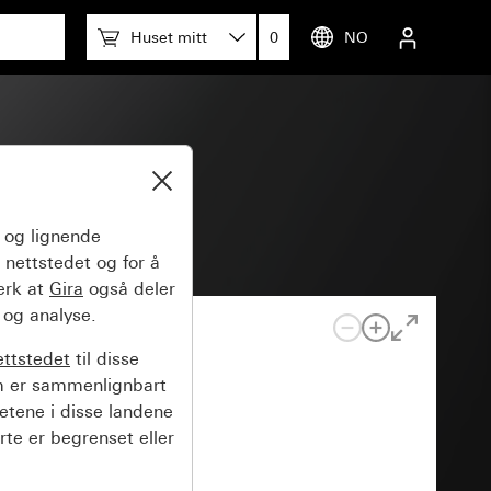
Huset mitt
0
NO
V~
og lignende
 nettstedet og for å
erk at
Gira
også deler
 og analyse.
ettstedet
til disse
m er sammenlignbart
hetene i disse landene
rte er begrenset eller