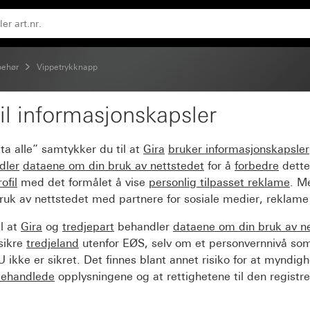
lbehør
Vippetrykknapp
il informasjonskapsler
app 4-dobbel 10 A 250 
ta alle” samtykker du til at
Gira
bruker informasjonskapsler
dler
dataene om din bruk av nettstedet
for å
forbedre
dette
ofil
med det formålet å vise
personlig tilpasset reklame
. M
ruk av nettstedet med partnere for sosiale medier, reklame
l at
Gira
og
tredjepart
behandler
dataene om din bruk av n
sikre
tredjeland
utenfor EØS, selv om et personvernnivå so
 ikke er sikret. Det finnes blant annet risiko for at myndig
ehandlede
opplysningene og at rettighetene til den registre