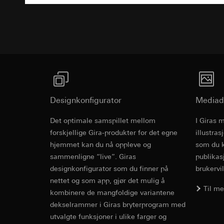
Formål med behandl
Kategorier for pers
Artikkel 6, avsni
Programvare
kampanjer
Rettslig grunnlag og
Forsvar av beret
Kategorier for pers
Bruk av tjeneste
Mottaker:
Interne 
for besøket, enhets
telemedier)
Overføring til tredj
Rettslig grunnlag og
Senere behandlin
Informasjonskapsel
Bruk av tjeneste
Mottaker:
telemedier)
Interne avdeling
Senere behandlin
Google Ireland L
Mottaker:
For informasjon
Designkonfigurator
Mediad
Interne avdeling
https://business.
Pinterest, Inc. (
Det optimale samspillet mellom
I Giras 
Overføring til tredj
Rocker switc
Overføring til tredj
forskjellige Gira-produkter for det egne
illustra
Tredjeland: USA
rocker butto
Tredjeland: USA
hjemmet kan du nå oppleve og
som du k
Avgjørelse om ti
Avgjørelse om ti
bestilles ved hen
sammenligne “live”. Giras
publikas
bestilles ved hen
personvernforor
designkonfigurator som du finner på
brukervil
personvernforor
EC Declaration of
Informasjonskapsel
nettet og som app, gjør det mulig å
Informasjonskapsel
Til m
kombinere de mangfoldige variantene
Vimeo
dekselrammer i Giras bryterprogram med
LinkedIn Ins
utvalgte funksjoner i ulike farger og
Formål med behandl