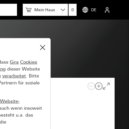
Mein Haus
0
DE
 dass
Gira
Cookies
ung
dieser Website
g
verarbeitet
. Bitte
rtnern für soziale
Website-
auch wenn insoweit
esteht u.a. das
die