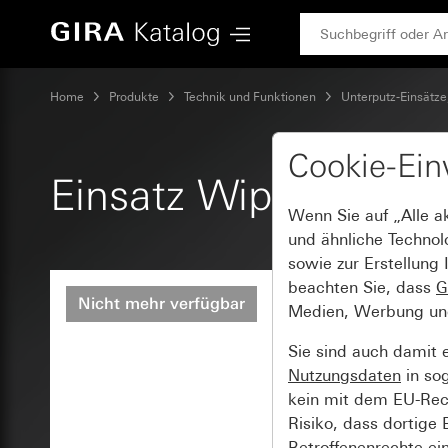
Gira Einsatz Wipptaster 4fach 10 A 250 V~
Home
Produkte
Technik und Funktionen
Unterputz-Einsätze
Cookie-Ein
Einsatz Wipptaster 
Wenn Sie auf „Alle a
und ähnliche Technol
sowie zur Erstellung 
beachten Sie, dass
G
Nicht mehr verfügbar
Medien, Werbung und 
Sie sind auch damit 
Nutzungsdaten
in so
kein mit dem EU-Rech
Risiko, dass dortige
Betroffenenrechte ei