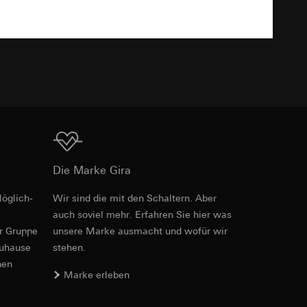
TXT
e unter
 Kopie zu erfragen
Download
 Kopie zu erfragen
Die Marke Gira
öglich­
Wir sind die mit den Schaltern. Aber
Art.-Nr. 0102 00

auch soviel mehr. Erfahren Sie hier was
0102 005

0102 009

er Gruppe
unsere Marke aus­macht und wofür wir
onen zur Schaltung
0102 01

zuhause
stehen.
uf der Website, vom
0102 03

Referrer-URL sowie
nen
0102 10

Marke erleben
site, vom Nutzer
0102 11

hs auf der
0102 12
