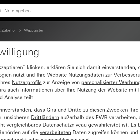
, Zubehör
Wipptaster
willigung
4fach 10 A 250 V~
kzeptieren“ klicken, erklären Sie sich damit einverstanden,
ogien nutzt und Ihre
Website-Nutzungsdaten
zur
Verbesser
Ihres
Nutzerprofils
zur Anzeige von
personalisierter Werbun
ira
auch Informationen über Ihre Nutzung der Website mit Pa
Analyse teilt.
einverstanden, dass
Gira
und
Dritte
zu diesen Zwecken Ihre
g. unsicheren
Drittländern
außerhalb des EWR verarbeiten, 
t vergleichbares Datenschutzniveau gewährleistet ist. Es b
 Behörden auf die
verarbeiteten
Daten zugreifen können und 
ngeschränkt oder ausgeschlossen sind.