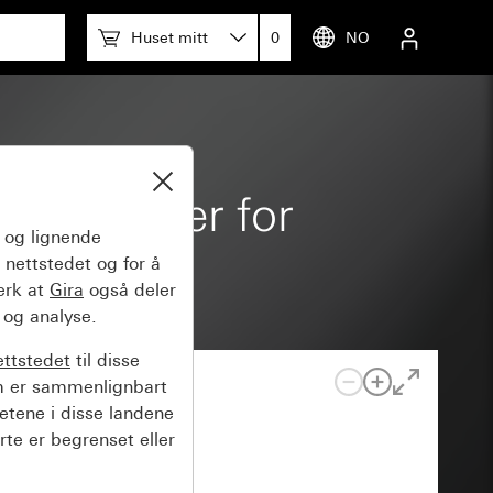
Huset mitt
0
NO
-in-enheter for
og lignende
 nettstedet og for å
erk at
Gira
også deler
 og analyse.
ettstedet
til disse
m er sammenlignbart
hetene i disse landene
rte er begrenset eller