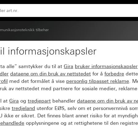
ter for kommunikasjonsteknikk
unikasjonsteknikk tilbehør
il informasjonskapsler
g og tekstfelt for plug
ta alle” samtykker du til at
Gira
bruker informasjonskapsler
ikk
dler
dataene om din bruk av nettstedet
for å
forbedre
dette
ofil
med det formålet å vise
personlig tilpasset reklame
. M
ruk av nettstedet med partnere for sosiale medier, reklame
l at
Gira
og
tredjepart
behandler
dataene om din bruk av n
sikre
tredjeland
utenfor EØS, selv om et personvernnivå so
 ikke er sikret. Det finnes blant annet risiko for at myndig
ehandlede
opplysningene og at rettighetene til den registre