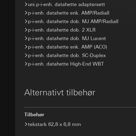
uni.p-i-enh. datahette adaptersett
Informasjonskapsel
kampanjer
Rettslig grunnlag og
p-i-enh. datahette enk. AMP/Radiall
Kategorier for pers
Bruk av tjeneste
XSRF token
for besøket, enhets
telemedier)
p-i-enh. datahette dob. MJ AMP/Radiall
Rettslig grunnlag og
Senere behandlin
Formål med behandl
p-i-enh. datahette dob. 2 XLR
Bruk av tjeneste
Kategorier for pers
Mottaker:
p-i-enh. datahette dob. MJ Lucent
telemedier)
Rettslig grunnlag og
Interne avdeling
Senere behandlin
p-i-enh. datahette enk. AMP (ACO)
personvernforordni
Google Ireland L
Mottaker:
Mottaker:
Interne 
p-i-enh. datahette dob. SC-Duplex
For informasjon
Overføring til tredj
Interne avdeling
https://business.
p-i-enh. datahette High-End WBT
Informasjonskapsel
Meta Platforms I
Overføring til tredj
Overføring til tredj
Tredjeland: USA
GIRA_zg
Tredjeland: USA
Avgjørelse om ti
Alternativt tilbehør
Avgjørelse om ti
bestilles ved hen
Formål med behandl
bestilles ved hen
personvernforor
informasjon og tjen
personvernforor
Kategorier for pers
Informasjonskapsel
(byggherre/sluttbruk
Informasjonskapsel
Tilbehør
Rettslig grunnlag og
Google Tag 
tekstark 62,8 x 6,8 mm
Bruk av tjeneste
Pinterest-ta
Formål med behandl
telemedier)