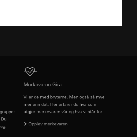
enne informasjonen
Nedlasting
edet, musbevegelser
r-URL og tidsstempel
ttstedet,
mmunikasjon og
ettstedet,
TXT
ernforordningen
mmunikasjon og
ernforordningen
hensyn til
Nedlasting
Merkevaren Gira
suler, kopi kan
Vi er de med bryterne. Men også så mye
av a i
mer enn det. Her erfarer du hva som
Art.nr. 0870 005

rgrupper
utgjør merkevaren vår og hva vi står for.
0870 01

v effekten av
0870 015

. Du
e medier, i
Opplev merkevaren
0870 03

eg.
jer.
0870 10

0870 11
