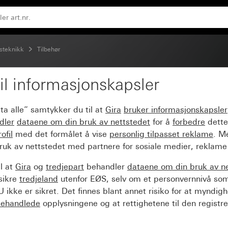
-serien, Speakon-serien NL 4 MP (Neutrik)
steknikk
Tilbehør
il informasjonskapsler
te for 2 XLR-pluggforbin
ta alle” samtykker du til at
Gira
bruker informasjonskapsler
 MP (Neutrik)
dler
dataene om din bruk av nettstedet
for å
forbedre
dette
ofil
med det formålet å vise
personlig tilpasset reklame
. M
ruk av nettstedet med partnere for sosiale medier, reklame
l at
Gira
og
tredjepart
behandler
dataene om din bruk av n
sikre
tredjeland
utenfor EØS, selv om et personvernnivå so
 ikke er sikret. Det finnes blant annet risiko for at myndig
ehandlede
opplysningene og at rettighetene til den registre