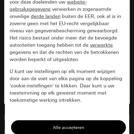
voor deze doeleinden uw
website-
gebruiksgegevens
verwerken in zogenaamde
onveilige
derde landen
buiten de EER, ook al is in
zoverre geen met het EU-recht vergelijkbaar
niveau van gegevensbescherming gewaarborgd.
Het risico bestaat onder meer dat de bevoegde
autoriteiten toegang hebben tot de
verwerkte
gegevens en dat de rechten van de betrokkenen
worden beperkt of uitgesloten.
U kunt uw instellingen op elk moment wijzigen
door aan de voet van elke pagina op de koppeling
'cookie-instellingen' te klikken. Daar kunt u uw
toestemming op elk gewenst moment met
toekomstige werking intrekken.
Essentieel
Naar de mediadatabase
Alle cookies die wij nodig hebben om de
Artikelen verglijken
pagina te kunnen weergeven.