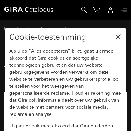
Gira Insteekeenheid datakap voor 2 XLR-connectoren, D-ser
Home
Producten
Techniek en functies
Gira communicatietechniek
Toebehoren
Cookie-toestemming
Als u op “Alles accepteren” klikt, gaat u ermee
Insteekeenheid datakap voor 2
akkoord dat
Gira
cookies
en soortgelijke
technologieën gebruikt en dat uw
website-
XLR-connectoren, D-serie,
gebruiksgegevens
worden verwerkt om deze
Speakon-serie NL 4 MP (Neutrik)
website te
verbeteren
en uw
gebruikersprofiel
op
te stellen voor het weergeven van
gepersonaliseerde reclame.
Houd er rekening mee
dat
Gira
ook informatie deelt over uw gebruik van
de website met partners voor sociale media,
reclame en analyse.
U gaat er ook mee akkoord dat
Gira
en
derden