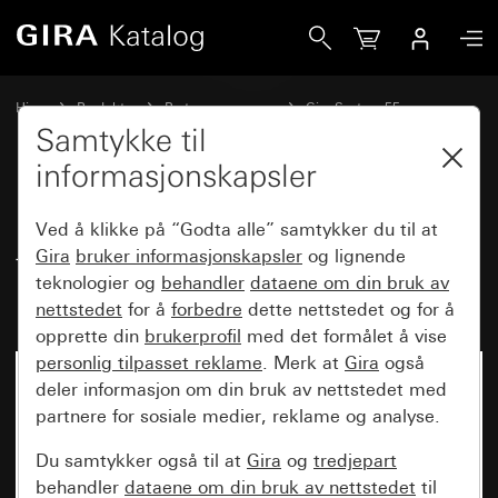
Gira Datahette med bærering og tekstfelt for plug-in-enhe
Hjem
Produkter
Bryterprogrammer
Gira System 55
Kommunikasjonsteknikk tilbehør
Samtykke til
informasjonskapsler
Datahette med bærering og
Ved å klikke på “Godta alle” samtykker du til at
tekstfelt for plug-in-enheter for
Gira
bruker informasjonskapsler
og lignende
teknologier og
behandler
dataene om din bruk av
kommunikasjonsteknikk
nettstedet
for å
forbedre
dette nettstedet og for å
opprette din
brukerprofil
med det formålet å vise
personlig tilpasset reklame
. Merk at
Gira
også
deler informasjon om din bruk av nettstedet med
partnere for sosiale medier, reklame og analyse.
Du samtykker også til at
Gira
og
tredjepart
behandler
dataene om din bruk av nettstedet
til