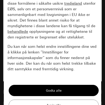
disse formålene i såkalte usikre
tredjeland
utenfor
EØS, selv om et personvernnivå som er
sammenlignbart med lovgivningen i EU ikke er
sikret. Det finnes blant annet risiko for at
myndighetene i disse landene kan få tilgang til de
behandlede
opplysningene og at rettighetene til
den registrerte er begrenset eller utelukket.
Du kan når som helst endre innstillingene dine ved
å klikke på lenken “Innstillinger for
informasjonskapsler” som du finner nederst på
hver side. Der kan du når som helst trekke tilbake
ditt samtykke med fremtidig virkning.
Vesentlige
Alle informasjonskapslene vi trenger for å
Til mediadatabase
kunne vise deg siden.
Sammenlign artikkel