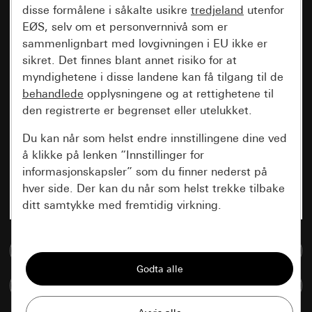
disse formålene i såkalte usikre
tredjeland
utenfor
EØS, selv om et personvernnivå som er
sammenlignbart med lovgivningen i EU ikke er
sikret. Det finnes blant annet risiko for at
myndighetene i disse landene kan få tilgang til de
behandlede
opplysningene og at rettighetene til
den registrerte er begrenset eller utelukket.
Du kan når som helst endre innstillingene dine ved
å klikke på lenken “Innstillinger for
informasjonskapsler” som du finner nederst på
hver side. Der kan du når som helst trekke tilbake
ditt samtykke med fremtidig virkning.
Vesentlige
Til mediadatabase
Alle informasjonskapslene vi trenger for å
kunne vise deg siden.
Sammenlign artikkel