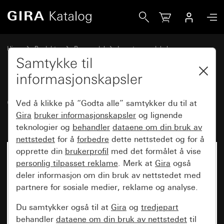
Gira Gammelt - Vippe med stort kontrollvindu
Hjem
Produkter
Reservedel
Innsatser og deksler
Kobling og trykking
Samtykke til
informasjonskapsler
Gammelt - Vippe med stort
Ved å klikke på “Godta alle” samtykker du til at
kontrollvindu
Gira
bruker informasjonskapsler
og lignende
teknologier og
behandler
dataene om din bruk av
nettstedet
for å
forbedre
dette nettstedet og for å
opprette din
brukerprofil
med det formålet å vise
personlig tilpasset reklame
. Merk at
Gira
også
deler informasjon om din bruk av nettstedet med
partnere for sosiale medier, reklame og analyse.
Du samtykker også til at
Gira
og
tredjepart
behandler
dataene om din bruk av nettstedet
til