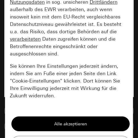
Nutzungsdaten
in sog. unsicheren
Drittländern
außerhalb des EWR verarbeiten, auch wenn
insoweit kein mit dem EU-Recht vergleichbares
Datenschutzniveau gewährleistet ist. Es besteht
u.a. das Risiko, dass dortige Behörden auf die
verarbeiteten
Daten zugreifen können und die
Betroffenenrechte eingeschränkt oder
ausgeschlossen sind.
Sie können Ihre Einstellungen jederzeit ändern,
indem Sie am Fuße einer jeden Seite den Link
"Cookie-Einstellungen" klicken. Dort können Sie
Ihre Einwilligung jederzeit mit Wirkung für die
Zukunft widerrufen.
Zur Mediadatenbank
Essenziell
Alle Cookies, die wir benötigen um Ihnen die
Artikel vergleichen
Seite anzeigen zu können.