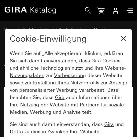
Gira Alt - Wippe mit großem Kontrollfenster
Home
Produkte
Ersatzteile
Einsätze und Abdeckungen
Schalten und Tasten
Cookie-Einwilligung
Wenn Sie auf „Alle akzeptieren“ klicken, erklären
Alt - Wippe mit großem
Sie sich damit einverstanden, dass
Gira
Cookies
und ähnliche Technologien nutzt und Ihre
Website-
Kontrollfenster
Nutzungsdaten
zur
Verbesserung
dieser Website
sowie zur Erstellung Ihres
Nutzerprofils
zur Anzeige
von
personalisierter Werbung
verarbeitet
. Bitte
beachten Sie, dass
Gira
auch Informationen über
Ihre Nutzung der Website mit Partnern für soziale
Medien, Werbung und Analyse teilt.
Sie sind auch damit einverstanden, dass
Gira
und
Dritte
zu diesen Zwecken Ihre
Website-