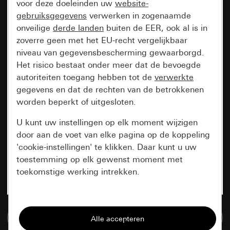
voor deze doeleinden uw
website-
gebruiksgegevens
verwerken in zogenaamde
onveilige
derde landen
buiten de EER, ook al is in
zoverre geen met het EU-recht vergelijkbaar
niveau van gegevensbescherming gewaarborgd.
Het risico bestaat onder meer dat de bevoegde
autoriteiten toegang hebben tot de
verwerkte
gegevens en dat de rechten van de betrokkenen
worden beperkt of uitgesloten.
U kunt uw instellingen op elk moment wijzigen
door aan de voet van elke pagina op de koppeling
'cookie-instellingen' te klikken. Daar kunt u uw
toestemming op elk gewenst moment met
toekomstige werking intrekken.
Essentieel
Naar de mediadatabase
Alle cookies die wij nodig hebben om de
pagina te kunnen weergeven.