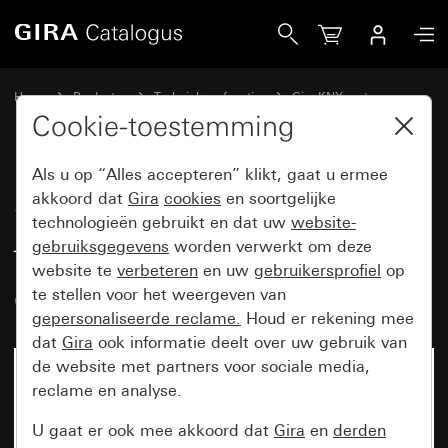
Gira Schakelactor 2-voudig / jaloezieactor 1-voudig 16 A b
Home
Producten
Techniek en functies
Gira KNX systeem
Gira systeemapparaten, actoren,sensors, toebehoren voor KNX
Cookie-toestemming
Als u op “Alles accepteren” klikt, gaat u ermee
Schakelactor 2-voudig /
akkoord dat
Gira
cookies
en soortgelijke
technologieën gebruikt en dat uw
website-
jaloezieactor 1-voudig 16 A
gebruiksgegevens
worden verwerkt om deze
binaire ingang 3-voudig voor
website te
verbeteren
en uw
gebruikersprofiel
op
Gira One en KNX
te stellen voor het weergeven van
gepersonaliseerde reclame.
Houd er rekening mee
dat
Gira
ook informatie deelt over uw gebruik van
de website met partners voor sociale media,
reclame en analyse.
U gaat er ook mee akkoord dat
Gira
en
derden