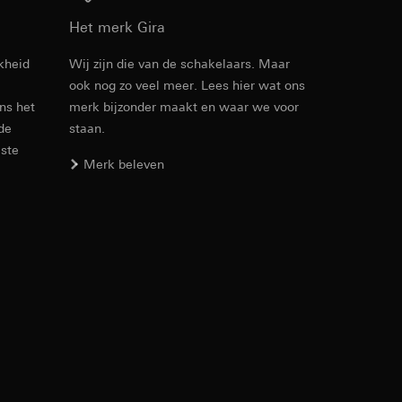
Download
n taken
Het merk Gira
kheid
Wij zijn die van de schakelaars. Maar
ook nog zo veel meer. Lees hier wat ons
Artikelnr. 2092 05

ens het
merk bijzonder maakt en waar we voor
2092 12
 de
staan.
PDF
, 97.63 KB
este
Merk beleven
opie aan te vragen
opie aan te vragen
Download
deze informatie
Artikelnr. 2087 05

)
2087 12

ebsitebezoeker op
errer-URL en
2092 05

2092 12

sitebezoeker op de
8317 00
reffende website,