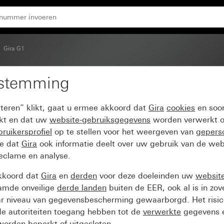
or Gira G1
Gira G1
estemming
dule met vochtigheids
pteren” klikt, gaat u ermee akkoord dat
Gira
cookies
en soor
ikt en dat uw
website-gebruiksgegevens
worden verwerkt o
ruikersprofiel
op te stellen voor het weergeven van
gepers
ee dat
Gira
ook informatie deelt over uw gebruik van de web
reclame en analyse.
kkoord dat
Gira
en
derden
voor deze doeleinden uw
websit
amde onveilige
derde landen
buiten de EER, ook al is in zo
ar niveau van gegevensbescherming gewaarborgd. Het risic
e autoriteiten toegang hebben tot de
verwerkte
gegevens e
orden beperkt of uitgesloten.