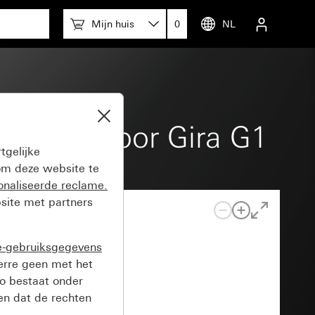
Mijn huis
0
NL
meting voor Gira G1
tgelijke
m deze website te
onaliseerde reclame.
site met partners
e-gebruiksgegevens
verre geen met het
o bestaat onder
n dat de rechten