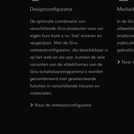
Rechtsgrondslag en
Ontvanger:
Interne
Designconfigurator
Ontvanger:
Mediad
Gebruik van de d
Overdracht aan der
Interne afdeling
Latere verwerkin
De optimale combinatie van
Levensduur van de 
In de Gi
Google Ireland L
Temperatuur
Ontvanger:
verschillende Gira-producten voor uw
afbeeldi
Voor informatie
Interne afdeling
https://business.
eigen huis kunt u nu ‘live’ ervaren en
producte
Pinterest, Inc. (V
vergelijken. Met de Gira-
publicat
Overdracht aan der
Montagehandleidi
Overdracht aan der
ontwerpconfigurator, die beschikbaar is
gebruik
Derde land: VS
Derde land: VS
op het web en als app, kunnen de vele
Passendheidsbesl
Naar 
Passendheidsbesl
via contactgegev
varianten van de afdekframes van de
via contactgegev
Gira-schakelaarprogramma's worden
Levensduur van de 
Levensduur van de 
gecombineerd met geselecteerde
functies in verschillende kleuren en
Vimeo
LinkedIn Ins
materialen.
Gegevensverwerkin
Gira G1
Gegevensverwerkin
Categorieën van p
Naar de ontwerpconfigurator
voor het schakelen 
Website voor par
Categorieën van p
de website, mui
EC Declaration of
tijdstempel
Website voor zak
Rechtsgrondslag en
website, muisbew
Gebruik van de d