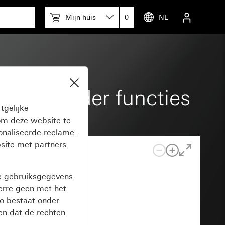
Mijn huis
0
NL
9 mm zonder functies
tgelijke
m deze website te
onaliseerde reclame.
site met partners
e-gebruiksgegevens
verre geen met het
o bestaat onder
n dat de rechten