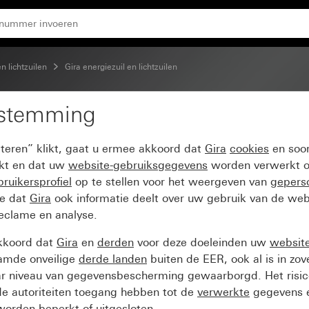
r functies
en lichtzuilen
Gira energiezuil en lichtzuilen
estemming
 6 lege units hoogte 76
pteren” klikt, gaat u ermee akkoord dat
Gira
cookies
en soor
ikt en dat uw
website-gebruiksgegevens
worden verwerkt o
ruikersprofiel
op te stellen voor het weergeven van
gepers
ee dat
Gira
ook informatie deelt over uw gebruik van de web
reclame en analyse.
kkoord dat
Gira
en
derden
voor deze doeleinden uw
websit
amde onveilige
derde landen
buiten de EER, ook al is in zo
ar niveau van gegevensbescherming gewaarborgd. Het risic
e autoriteiten toegang hebben tot de
verwerkte
gegevens e
orden beperkt of uitgesloten.