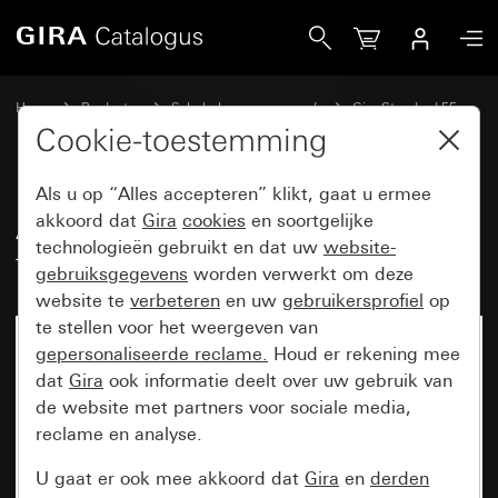
Gira Afdekraam Gira Standard 55 met tekstkader zuiver wi
Home
Producten
Schakelaarprogramma’s
Gira Standard 55
Afdekraam Gira Standard 55 met tekstkader
Cookie-toestemming
Als u op “Alles accepteren” klikt, gaat u ermee
Afdekraam Gira Standard 55 met
akkoord dat
Gira
cookies
en soortgelijke
technologieën gebruikt en dat uw
website-
tekstkader zuiver wit glanzend
gebruiksgegevens
worden verwerkt om deze
website te
verbeteren
en uw
gebruikersprofiel
op
te stellen voor het weergeven van
gepersonaliseerde reclame.
Houd er rekening mee
dat
Gira
ook informatie deelt over uw gebruik van
de website met partners voor sociale media,
reclame en analyse.
U gaat er ook mee akkoord dat
Gira
en
derden