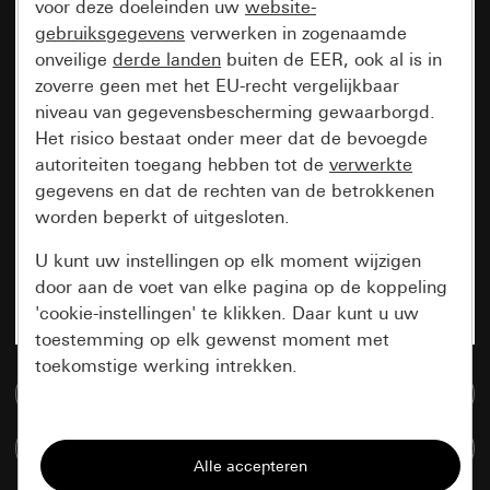
voor deze doeleinden uw
website-
gebruiksgegevens
verwerken in zogenaamde
onveilige
derde landen
buiten de EER, ook al is in
zoverre geen met het EU-recht vergelijkbaar
niveau van gegevensbescherming gewaarborgd.
Het risico bestaat onder meer dat de bevoegde
autoriteiten toegang hebben tot de
verwerkte
gegevens en dat de rechten van de betrokkenen
worden beperkt of uitgesloten.
U kunt uw instellingen op elk moment wijzigen
door aan de voet van elke pagina op de koppeling
'cookie-instellingen' te klikken. Daar kunt u uw
toestemming op elk gewenst moment met
toekomstige werking intrekken.
Naar de mediadatabase
Essentieel
Artikelen verglijken
Alle cookies die wij nodig hebben om de
pagina te kunnen weergeven.