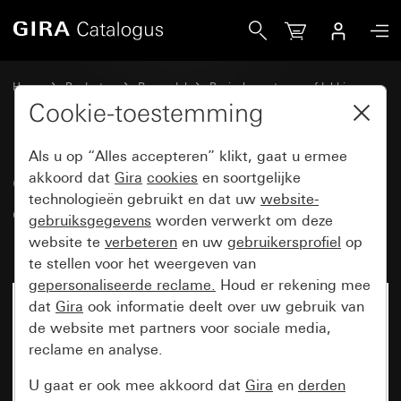
Gira Oud - Wip met groot tekstkader en groot symbool in re
Home
Producten
Reservdel
Basiselementen en afdekkingen
Schakelen en drukken
Cookie-toestemming
Als u op “Alles accepteren” klikt, gaat u ermee
Oud - Wip met groot tekstkader
akkoord dat
Gira
cookies
en soortgelijke
technologieën gebruikt en dat uw
website-
en groot symbool in reliëf
gebruiksgegevens
worden verwerkt om deze
Belknop
website te
verbeteren
en uw
gebruikersprofiel
op
te stellen voor het weergeven van
gepersonaliseerde reclame.
Houd er rekening mee
dat
Gira
ook informatie deelt over uw gebruik van
de website met partners voor sociale media,
reclame en analyse.
U gaat er ook mee akkoord dat
Gira
en
derden