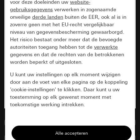
voor deze doeleinden uw
website-
gebruiksgegevens
verwerken in zogenaamde
onveilige
derde landen
buiten de EER, ook al is in
zoverre geen met het EU-recht vergelijkbaar
niveau van gegevensbescherming gewaarborgd.
Het risico bestaat onder meer dat de bevoegde
autoriteiten toegang hebben tot de
verwerkte
gegevens en dat de rechten van de betrokkenen
worden beperkt of uitgesloten.
U kunt uw instellingen op elk moment wijzigen
door aan de voet van elke pagina op de koppeling
'cookie-instellingen' te klikken. Daar kunt u uw
toestemming op elk gewenst moment met
toekomstige werking intrekken.
Essentieel
Naar de mediadatabase
Alle cookies die wij nodig hebben om de
Artikelen verglijken
pagina te kunnen weergeven.