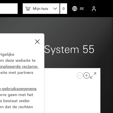
Mijn huis
0
BE
ne en KNX System 55
tgelijke
m deze website te
onaliseerde reclame.
site met partners
e-gebruiksgegevens
verre geen met het
o bestaat onder
n dat de rechten