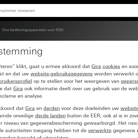
System 55
Gira bedieningsapparaten voor KNX
estemming
 2-voudig voor Gira O
pteren” klikt, gaat u ermee akkoord dat
Gira
cookies
en soor
ikt en dat uw
website-gebruiksgegevens
worden verwerkt o
ruikersprofiel
op te stellen voor het weergeven van
gepers
ee dat
Gira
ook informatie deelt over uw gebruik van de web
reclame en analyse.
kkoord dat
Gira
en
derden
voor deze doeleinden uw
websit
amde onveilige
derde landen
buiten de EER, ook al is in zo
ar niveau van gegevensbescherming gewaarborgd. Het risic
e autoriteiten toegang hebben tot de
verwerkte
gegevens e
orden beperkt of uitgesloten.