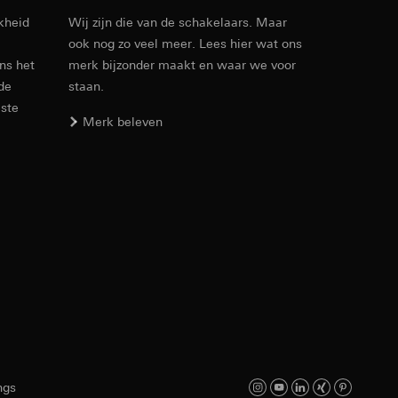
kheid
Wij zijn die van de schakelaars. Maar
ook nog zo veel meer. Lees hier wat ons
Artikelnr. 5171 ..

ens het
merk bijzonder maakt en waar we voor
5172 ..

5173 ..

 de
staan.
5174 ..

este
den. Met betrekking
5175 ..
Merk beleven
ij naar hun
opie aan te vragen
PDF
, 3.33 MB
Download
smeting. Google Ads
 media platforms, in
n soort
s te meten.
ina bewegen. We
m en tijd van het
Artikelnr. 5171 ..

5172 ..

5173 ..

5174 ..

5175 ..
ngs