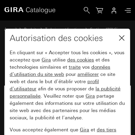
Gira Bouton-poussoir avec bascule 2x pour Gira One et KN
Accueil
Produits
Technique et fonctions
Système KNX Gira
Appareils de commande Gira pour KNX
Autorisation des cookies
En cliquant sur « Accepter tous les cookies », vous
Bouton-poussoir avec bascule 2x
acceptez que
Gira
utilise
des cookies
et des
technologies similaires et
traite
vos
données
pour Gira One et KNX System 55
d’utilisation du site web
pour
améliorer
ce site
web et dans le but d’établir votre
profil
d’utilisateur
afin de vous proposer de
la publicité
personnalisée
. Veuillez noter que
Gira
partage
également des informations sur votre utilisation du
site web avec des partenaires pour les médias
sociaux, la publicité et l’analyse.
Vous acceptez également que
Gira
et
des tiers