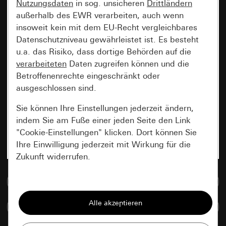
Nutzungsdaten
in sog. unsicheren
Drittländern
außerhalb des EWR verarbeiten, auch wenn
insoweit kein mit dem EU-Recht vergleichbares
Datenschutzniveau gewährleistet ist. Es besteht
u.a. das Risiko, dass dortige Behörden auf die
verarbeiteten
Daten zugreifen können und die
Betroffenenrechte eingeschränkt oder
ausgeschlossen sind.
Sie können Ihre Einstellungen jederzeit ändern,
indem Sie am Fuße einer jeden Seite den Link
"Cookie-Einstellungen" klicken. Dort können Sie
Ihre Einwilligung jederzeit mit Wirkung für die
Zukunft widerrufen.
Zur Mediadatenbank
Essenziell
Alle Cookies, die wir benötigen um Ihnen die
Artikel vergleichen
Seite anzeigen zu können.