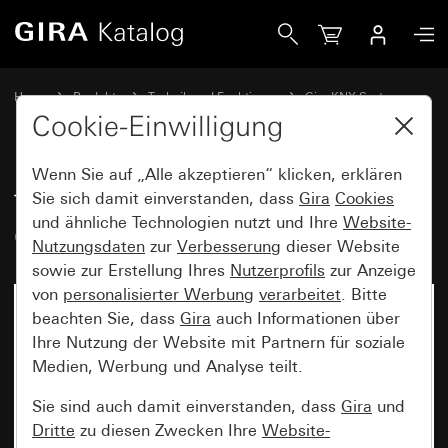
Gira Taster mit Wippe 2fach für Gira One und KNX System 
Home
Produkte
Technik und Funktionen
Gira KNX System
Gira Bediengeräte für KNX
Cookie-Einwilligung
Wenn Sie auf „Alle akzeptieren“ klicken, erklären
Taster mit Wippe 2fach für Gira
Sie sich damit einverstanden, dass
Gira
Cookies
und ähnliche Technologien nutzt und Ihre
Website-
One und KNX System 55
Nutzungsdaten
zur
Verbesserung
dieser Website
sowie zur Erstellung Ihres
Nutzerprofils
zur Anzeige
von
personalisierter Werbung
verarbeitet
. Bitte
beachten Sie, dass
Gira
auch Informationen über
Ihre Nutzung der Website mit Partnern für soziale
Medien, Werbung und Analyse teilt.
Sie sind auch damit einverstanden, dass
Gira
und
Dritte
zu diesen Zwecken Ihre
Website-