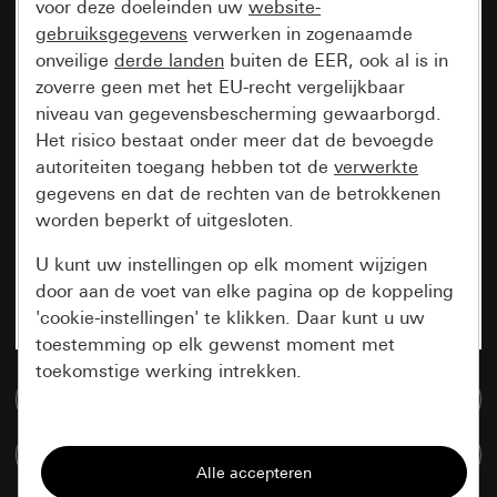
voor deze doeleinden uw
website-
gebruiksgegevens
verwerken in zogenaamde
onveilige
derde landen
buiten de EER, ook al is in
zoverre geen met het EU-recht vergelijkbaar
niveau van gegevensbescherming gewaarborgd.
Het risico bestaat onder meer dat de bevoegde
autoriteiten toegang hebben tot de
verwerkte
gegevens en dat de rechten van de betrokkenen
worden beperkt of uitgesloten.
U kunt uw instellingen op elk moment wijzigen
door aan de voet van elke pagina op de koppeling
'cookie-instellingen' te klikken. Daar kunt u uw
toestemming op elk gewenst moment met
toekomstige werking intrekken.
Naar de mediadatabase
Essentieel
Artikelen verglijken
Alle cookies die wij nodig hebben om de
pagina te kunnen weergeven.