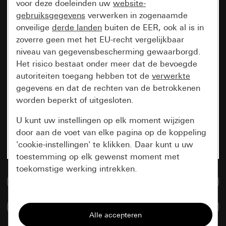
voor deze doeleinden uw
website-
gebruiksgegevens
verwerken in zogenaamde
onveilige
derde landen
buiten de EER, ook al is in
zoverre geen met het EU-recht vergelijkbaar
niveau van gegevensbescherming gewaarborgd.
Het risico bestaat onder meer dat de bevoegde
autoriteiten toegang hebben tot de
verwerkte
gegevens en dat de rechten van de betrokkenen
worden beperkt of uitgesloten.
U kunt uw instellingen op elk moment wijzigen
door aan de voet van elke pagina op de koppeling
'cookie-instellingen' te klikken. Daar kunt u uw
toestemming op elk gewenst moment met
toekomstige werking intrekken.
Naar de mediadatabase
Essentieel
Artikelen verglijken
Alle cookies die wij nodig hebben om de
pagina te kunnen weergeven.