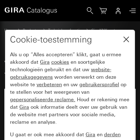
Gira Wippenset 2-voudig individueel voor tastsensor 4.95
Home
Producten
Techniek en functies
Gira KNX systeem
Gira bedieningsapparaten voor KNX
Cookie-toestemming
Als u op “Alles accepteren” klikt, gaat u ermee
Wippenset 2-voudig individueel
akkoord dat
Gira
cookies
en soortgelijke
technologieën gebruikt en dat uw
website-
voor tastsensor 4.95
gebruiksgegevens
worden verwerkt om deze
website te
verbeteren
en uw
gebruikersprofiel
op
te stellen voor het weergeven van
gepersonaliseerde reclame.
Houd er rekening mee
dat
Gira
ook informatie deelt over uw gebruik van
de website met partners voor sociale media,
reclame en analyse.
U gaat er ook mee akkoord dat
Gira
en
derden