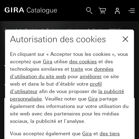
Gira Jeu de bascules 2x personnalisable pour Tastsensor 4.
Accueil
Produits
Technique et fonctions
Système KNX Gira
Appareils de commande Gira pour KNX
Autorisation des cookies
En cliquant sur « Accepter tous les cookies », vous
Jeu de bascules 2x
acceptez que
Gira
utilise
des cookies
et des
technologies similaires et
traite
vos
données
personnalisable pour Tastsensor
d’utilisation du site web
pour
améliorer
ce site
4.95
web et dans le but d’établir votre
profil
d’utilisateur
afin de vous proposer de
la publicité
personnalisée
. Veuillez noter que
Gira
partage
également des informations sur votre utilisation du
site web avec des partenaires pour les médias
sociaux, la publicité et l’analyse.
Vous acceptez également que
Gira
et
des tiers