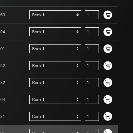
ernforordningen
mmunikasjon og
263
Rom 1
ernforordningen
294
Rom 1
201
Rom 1
652
Rom 1
Assistant-
 menneske eller et
ed en person
232
Rom 1
suler, kopi kan
edet, musbevegelser
av a i
ttstedet,
164
Rom 1
ettstedet,
621
Rom 1
mmunikasjon og
an Giras