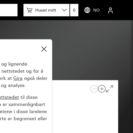
Huset mitt
0
NO
.95
og lignende
 nettstedet og for å
erk at
Gira
også deler
 og analyse.
ettstedet
til disse
m er sammenlignbart
hetene i disse landene
rte er begrenset eller