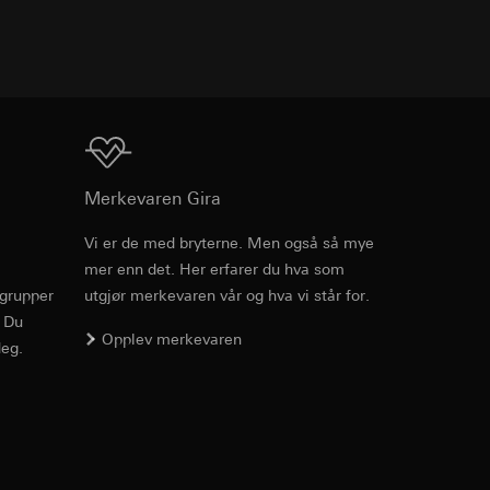
enne informasjonen
TXT
edet, musbevegelser
r-URL og tidsstempel
ttstedet,
mmunikasjon og
ettstedet,
ernforordningen
Nedlasting
mmunikasjon og
Merkevaren Gira
ernforordningen
Vi er de med bryterne. Men også så mye
hensyn til
mer enn det. Her erfarer du hva som
PDF
, 47.94 MB
rgrupper
utgjør merkevaren vår og hva vi står for.
. Du
Opplev merkevaren
suler, kopi kan
eg.
av a i
v effekten av
Nedlasting
e medier, i
jer.