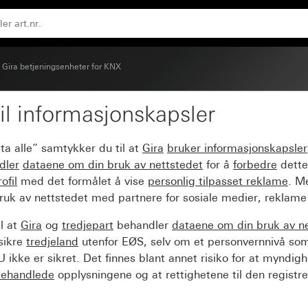
Gira betjeningsenheter for KNX
il informasjonskapsler
ividuelt for tastsensor 4
ta alle” samtykker du til at
Gira
bruker informasjonskapsler
dler
dataene om din bruk av nettstedet
for å
forbedre
dette
ofil
med det formålet å vise
personlig tilpasset reklame
. M
ruk av nettstedet med partnere for sosiale medier, reklame
l at
Gira
og
tredjepart
behandler
dataene om din bruk av n
sikre
tredjeland
utenfor EØS, selv om et personvernnivå so
 ikke er sikret. Det finnes blant annet risiko for at myndig
ehandlede
opplysningene og at rettighetene til den registre