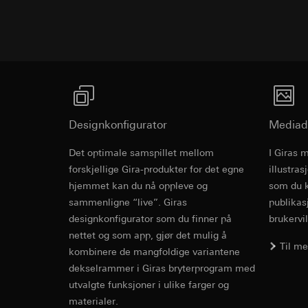
Programvare
Formål med behandl
Kategorier for pers
til plassering av må
Privatkundeside:
Kategorier for pers
utført av bruker
Rettslig grunnlag og
Forretningskunde
Bruk av tjeneste
musbevegelser ut
telemedier)
internettadresse
Senere behandlin
Rettslig grunnlag og
Mottaker:
Bruk av tjeneste
Designkonfigurator
Mediad
Interne avdeling
telemedier)
LinkedIn Irelan
Senere behandlin
Det optimale samspillet mellom
I Giras 
Gira One
Overføring til tredj
Mottaker:
Vimeo, 
forskjellige Gira-produkter for det egne
illustra
overføring av person
Overføring til tredj
hjemmet kan du nå oppleve og
som du k
personvernerklæring
Tredjeland: USA
sammenligne “live”. Giras
publikas
Grunnleggende s
Informasjonskapsel
Avgjørelse om ti
designkonfigurator som du finner på
brukervil
bestilles ved hen
nettet og som app, gjør det mulig å
Google Ads (
personvernforor
Til m
kombinere de mangfoldige variantene
Informasjonskapsel
Formål med behandl
dekselrammer i Giras bryterprogram med
kampanjer. Google A
utvalgte funksjoner i ulike farger og
søkeresultater og a
Hotjar
materialer.