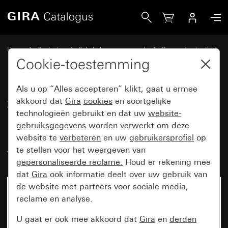
Gira 3-voudige wandcontactdoos met randaarde 16 A 250 V
Home
Producten
Schakelaarprogramma’s
Gira spatwaterdicht
Gira spatwaterdicht opbouw IP44
Cookie-toestemming
Als u op “Alles accepteren” klikt, gaat u ermee
3-voudige wandcontactdoos met
akkoord dat
Gira
cookies
en soortgelijke
technologieën gebruikt en dat uw
website-
randaarde 16 A 250 V~
gebruiksgegevens
worden verwerkt om deze
horizontaal, met klapdeksel
website te
verbeteren
en uw
gebruikersprofiel
op
voorbedraad
te stellen voor het weergeven van
gepersonaliseerde reclame.
Houd er rekening mee
dat
Gira
ook informatie deelt over uw gebruik van
de website met partners voor sociale media,
reclame en analyse.
U gaat er ook mee akkoord dat
Gira
en
derden