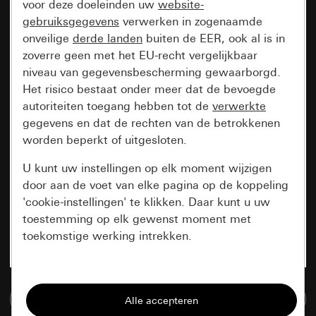
voor deze doeleinden uw
website-
gebruiksgegevens
verwerken in zogenaamde
onveilige
derde landen
buiten de EER, ook al is in
zoverre geen met het EU-recht vergelijkbaar
niveau van gegevensbescherming gewaarborgd.
Het risico bestaat onder meer dat de bevoegde
autoriteiten toegang hebben tot de
verwerkte
gegevens en dat de rechten van de betrokkenen
worden beperkt of uitgesloten.
U kunt uw instellingen op elk moment wijzigen
door aan de voet van elke pagina op de koppeling
'cookie-instellingen' te klikken. Daar kunt u uw
toestemming op elk gewenst moment met
toekomstige werking intrekken.
Essentieel
Naar de mediadatabase
Alle cookies die wij nodig hebben om de
pagina te kunnen weergeven.