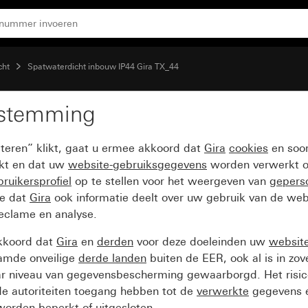
eksel, tekstkader en slot met gelijke sluitingen
cht
Spatwaterdicht inbouw IP44 Gira TX_44
estemming
t randaarde 16 A 250 V
pteren” klikt, gaat u ermee akkoord dat
Gira
cookies
en soor
t gelijke sluitingen
ikt en dat uw
website-gebruiksgegevens
worden verwerkt o
ruikersprofiel
op te stellen voor het weergeven van
gepers
ee dat
Gira
ook informatie deelt over uw gebruik van de web
reclame en analyse.
kkoord dat
Gira
en
derden
voor deze doeleinden uw
websit
amde onveilige
derde landen
buiten de EER, ook al is in zo
ar niveau van gegevensbescherming gewaarborgd. Het risic
e autoriteiten toegang hebben tot de
verwerkte
gegevens e
orden beperkt of uitgesloten.