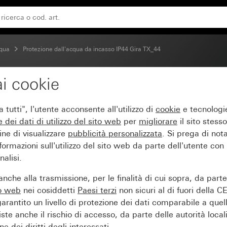
campo per targhettae serratura con chiusure uguali
cqua
Protezione dall'acqua da incasso IP44 Gira TX_44
i cookie
50 V~ con coperchio a
tutti", l'utente acconsente all'utilizzo di
cookie
e tecnologie
con chiusure uguali
e dei
dati di utilizzo del sito web
per
migliorare
il sito stesso
ine di visualizzare
pubblicità personalizzata
. Si prega di no
ormazioni sull'utilizzo del sito web da parte dell'utente con
alisi.
nche alla trasmissione, per le finalità di cui sopra, da part
to web
nei cosiddetti
Paesi terzi
non sicuri al di fuori della C
arantito un livello di protezione dei dati comparabile a quel
iste anche il rischio di accesso, da parte delle autorità locali
e dei diritti degli interessati.