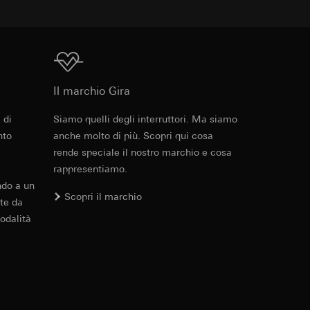
 delle mansioni
e ora della visita,
 delle
Download
 delle
sioni
Il marchio Gira
 di
Siamo quelli degli interruttori. Ma siamo
Cod. art. 4157 01

sioni
nto
anche molto di più. Scopri qui cosa
4157 03

4158 01

rende speciale il nostro marchio e cosa
4158 03

rappresentiamo.
4188 005

ndo a un
andard, copia da
4188 01

Scopri il marchio
andard, copia da
a GDPR
te da
4188 015

a GDPR
odalità
4188 03

4188 26

4188 27

4188 28

4188 65

ioni per l'attivazione
4188 66

4188 67

 da parte del