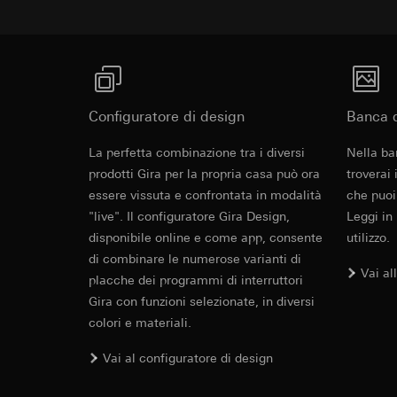
campagne
Anello di supporto con messa a terra.
Base giuridica e int
Destinatari:
Reparti
Categorie di dati pe
Utilizzo del serv
Trasferimento verso
informazioni sull'ap
telecomunicazion
Durata dei cookie:
Base giuridica e int
Trattamento succe
Utilizzo del serv
Contenuto della dotazione
Destinatari:
telecomunicazion
Reparti interni,
Configuratore di design
Banca d
Trattamento succe
Google Ireland L
Due chiavi sono in dotazione.
SCHUKO sock
Destinatari:
La perfetta combinazione tra i diversi
Nella ba
Per informazioni 
Reparti interni,
Targhetta con scritta in bianco in dotazione.
https://business.
prodotti Gira per la propria casa può ora
troverai
Pinterest, Inc. (
essere vissuta e confrontata in modalità
che puoi
Trasferimento verso
EC Declaration of
Trasferimento verso
"live". Il configuratore Gira Design,
Leggi in
Paese terzo: US
Paese terzo: US
disponibile online e come app, consente
utilizzo.
Decisione di ade
Decisione di ade
richiedere in bas
di combinare le numerose varianti di
richiedere in bas
Vai al
placche dei programmi di interruttori
Durata dei cookie:
Durata dei cookie:
Gira con funzioni selezionate, in diversi
colori e materiali.
Vimeo
LinkedIn Ins
Finalità del trattam
Vai al configuratore di design
Finalità del trattam
Categorie di dati pe
di inserzioni pubbli
Sito del cliente 