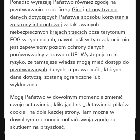
Ponadto wyrażają Państwo również zgodę na
przetwarzanie przez firmę
Gira
i
strony trzecie
danych dotyczących Państwa sposobu korzystania
ze strony internetowej
w tak zwanych
niebezpiecznych
krajach trzecich
poza terytorium
EOG w tych celach, nawet jeśli w tym zakresie nie
jest zapewniony poziom ochrony danych
porównywalny z prawem UE. Występuje m.in.
ryzyko, że tamtejsze władze mogą mieć dostęp do
przetwarzanych
danych, a prawa osób, których
dane dotyczą, zostaną ograniczone lub
wykluczone.
Mogą Państwo w dowolnym momencie zmienić
swoje ustawienia, klikając link „Ustawienia plików
cookie” na dole każdej strony. Tam można w
dowolnym momencie cofnąć swoją zgodę ze
skutkiem na przyszłość.
Do bazy danych multimedialnych