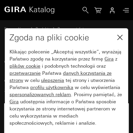
Gira gniazdo wtyczkowe SCHUKO 16 A 250 V~ z klapką, p
Strona główna
Produkty
Programy stylistyczne
Bryzgoszczelne Gira
Bryzgoszczelny podtynkowy IP44 Gira TX_44
Zgoda na pliki cookie
Klikając polecenie „Akceptuj wszystkie”, wyrażają
gniazdo wtyczkowe SCHUKO
Państwo zgodę na korzystanie przez firmę
Gira
z
plików cookie
i podobnych technologii oraz
16 A 250 V~ z klapką, polem
przetwarzanie
Państwa
danych korzystania ze
opisowym i zakiem z takimi
strony
w celu
ulepszenia
tej strony i utworzenia
samymi zamkami
Państwa
profilu użytkownika
w celu wyświetlania
spersonalizowanych reklam
. Prosimy pamiętać, że
Gira
udostępnia informacje o Państwa sposobie
korzystania ze strony internetowej partnerom w
celu wykorzystania w mediach
społecznościowych, reklamie i analizie.